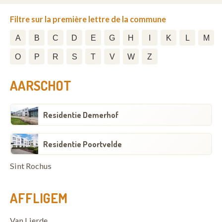
Filtre sur la première lettre de la commune
A
B
C
D
E
G
H
I
K
L
M
O
P
R
S
T
V
W
Z
AARSCHOT
Residentie Demerhof
Residentie Poortvelde
Sint Rochus
AFFLIGEM
Van Lierde