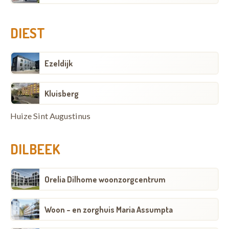
DIEST
Ezeldijk
Kluisberg
Huize Sint Augustinus
DILBEEK
Orelia Dilhome woonzorgcentrum
Woon - en zorghuis Maria Assumpta