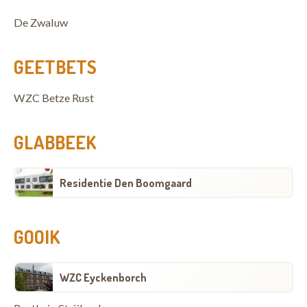
De Zwaluw
GEETBETS
WZC Betze Rust
GLABBEEK
Residentie Den Boomgaard
GOOIK
WZC Eyckenborch