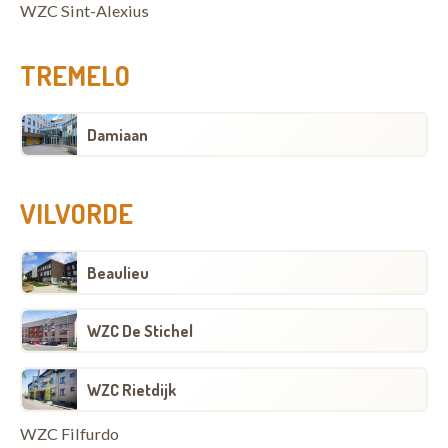
WZC Sint-Alexius
TREMELO
Damiaan
VILVORDE
Beaulieu
WZC De Stichel
WZC Rietdijk
WZC Filfurdo