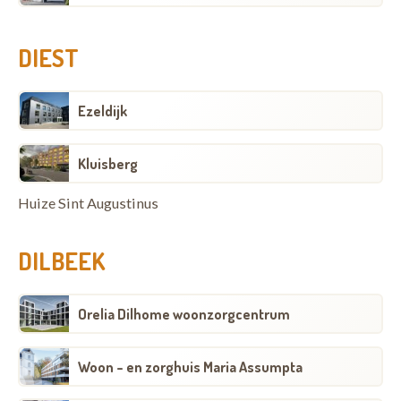
DIEST
Ezeldijk
Kluisberg
Huize Sint Augustinus
DILBEEK
Orelia Dilhome woonzorgcentrum
Woon - en zorghuis Maria Assumpta