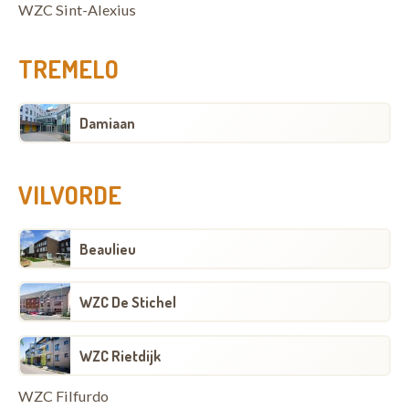
WZC Sint-Alexius
TREMELO
Damiaan
VILVORDE
Beaulieu
WZC De Stichel
WZC Rietdijk
WZC Filfurdo