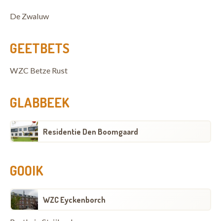
De Zwaluw
GEETBETS
WZC Betze Rust
GLABBEEK
Residentie Den Boomgaard
GOOIK
WZC Eyckenborch