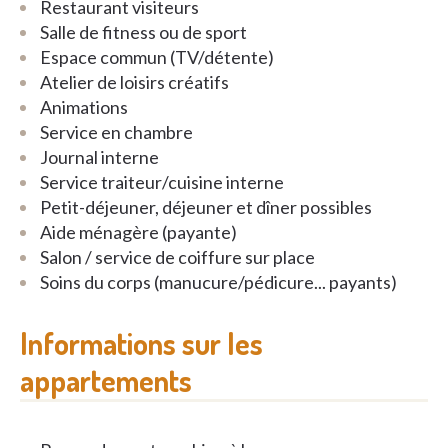
Restaurant visiteurs
zuidwestgericht terras met zicht op het water
.
Salle de fitness ou de sport
Deze instapklare assistentiewoning is
zeer
Espace commun (TV/détente)
smaakvol en luxueus afgewerkt
en geniet
Atelier de loisirs créatifs
bovendien van
verminderde onroerende
Animations
voorheffing
.
Service en chambre
Journal interne
Service traiteur/cuisine interne
Petit-déjeuner, déjeuner et dîner possibles
Aide ménagère (payante)
Salon / service de coiffure sur place
Soins du corps (manucure/pédicure... payants)
Informations sur les
appartements