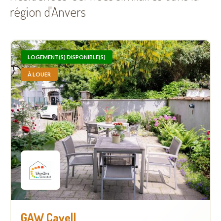
région d'Anvers
LOGEMENT(S) DISPONIBLE(S)
À LOUER
GAW Cavell