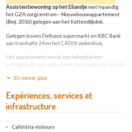
Assistentiewoning op het Eilandje
met Inpandig
het GZA zorgcentrum – Nieuwbouwappartement
(Bwj. 2016) gelegen aan het Kattendijkdok.
Gelegen boven Delhaize supermarkt en KBC Bank
aan tramhalte 24 en het CADIX ziekenhuis.
Het appartement omvat een inkomhal met
vestiairekast, een extra ruime berging en een aparte
wasplaats. De lichtrijke en stijlvolle living met
En savoir plus
tegelvloer sluit aan op een aparte,
volledig
ingerichte keuken
voorzien van alle toestellen. De
Expériences, services et
ruime slaapkamer beschikt over een
ensuite
moderne badkamer
met inloopdouche en toilet.
infrastructure
Cafétéria visiteurs
Verder heeft het appartement een zeer
ruim,