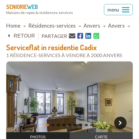
SENIORIE
WEB
menu
Maisons de repos & résidences-services
Breadcrumb
Home
Résidences-services
Anvers
Anvers
Ser
PARTAGER
RETOUR
Serviceflat in residentie Cadix
1 RÉSIDENCE-SERVICES À VENDRE À 2000 ANVERS
ouvrir dans Google Maps
1
2
3
4
5
6
7
8
9
PHOTOS
CARTE