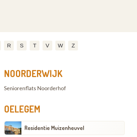
R
S
T
V
W
Z
NOORDERWIJK
Seniorenflats Noorderhof
OELEGEM
Residentie Muizenheuvel