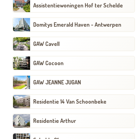
Assistentiewoningen Hof ter Schelde
Domitys Emerald Haven - Antwerpen
GAW Cavell
GAW Cocoon
GAW JEANNE JUGAN
Residentie 14 Van Schoonbeke
Residentie Arthur