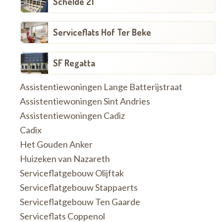
Schelde 21
Serviceflats Hof Ter Beke
SF Regatta
Assistentiewoningen Lange Batterijstraat
Assistentiewoningen Sint Andries
Assistentiewoningen Cadiz
Cadix
Het Gouden Anker
Huizeken van Nazareth
Serviceflatgebouw Olijftak
Serviceflatgebouw Stappaerts
Serviceflatgebouw Ten Gaarde
Serviceflats Coppenol