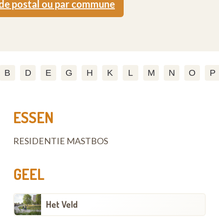
ode postal ou par commune
B
D
E
G
H
K
L
M
N
O
P
ESSEN
RESIDENTIE MASTBOS
GEEL
Het Veld