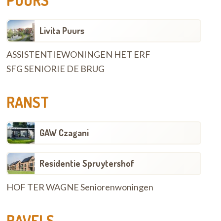
PUURS
Livita Puurs
ASSISTENTIEWONINGEN HET ERF
SFG SENIORIE DE BRUG
RANST
GAW Czagani
Residentie Spruytershof
HOF TER WAGNE Seniorenwoningen
RAVELS