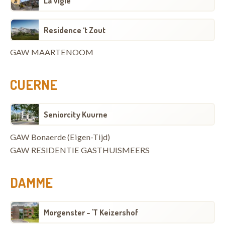
La Vigie
Residence ‘t Zout
GAW MAARTENOOM
CUERNE
Seniorcity Kuurne
GAW Bonaerde (Eigen-Tijd)
GAW RESIDENTIE GASTHUISMEERS
DAMME
Morgenster - 'T Keizershof