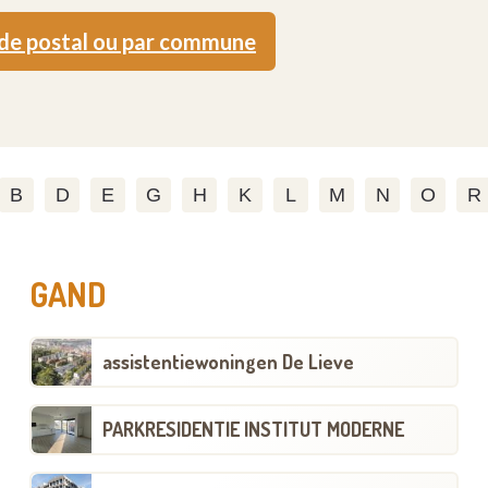
ode postal ou par commune
B
D
E
G
H
K
L
M
N
O
R
GAND
assistentiewoningen De Lieve
PARKRESIDENTIE INSTITUT MODERNE