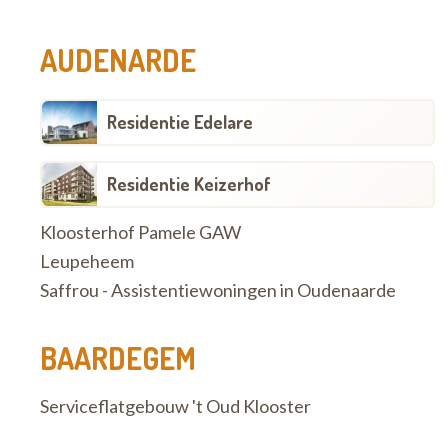
AUDENARDE
Residentie Edelare
Residentie Keizerhof
Kloosterhof Pamele GAW
Leupeheem
Saffrou - Assistentiewoningen in Oudenaarde
BAARDEGEM
Serviceflatgebouw 't Oud Klooster