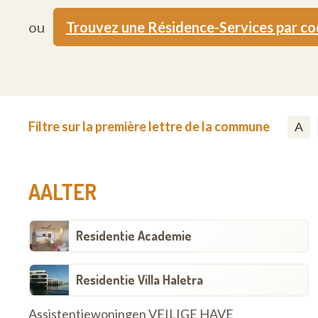
ou
Trouvez une Résidence-Services par c
Filtre sur la première lettre de la commune
A
AALTER
Residentie Academie
Residentie Villa Haletra
Assistentiewoningen VEILIGE HAVE