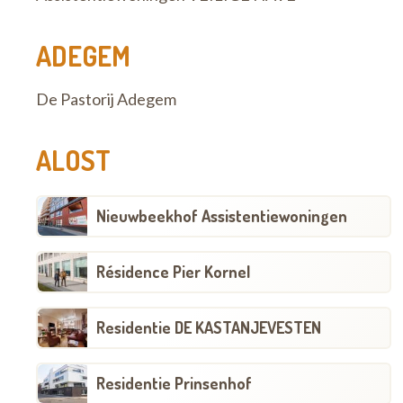
ADEGEM
De Pastorij Adegem
ALOST
Nieuwbeekhof Assistentiewoningen
Résidence Pier Kornel
Residentie DE KASTANJEVESTEN
Residentie Prinsenhof