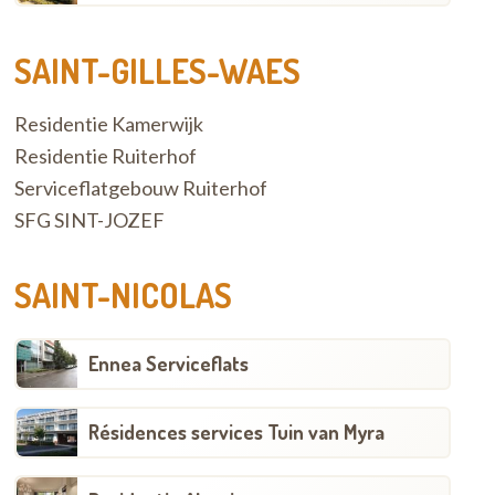
SAINT-GILLES-WAES
Residentie Kamerwijk
Residentie Ruiterhof
Serviceflatgebouw Ruiterhof
SFG SINT-JOZEF
SAINT-NICOLAS
Ennea Serviceflats
Résidences services Tuin van Myra