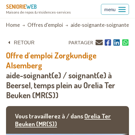
SENIORIE
WEB
menu
Maisons de repos & résidences-services
Breadcrumb
Home
Offres d'emploi
aide-soignante-soignante
PARTAGER
RETOUR
Offre d'emploi
Zorgkundige
Alsemberg
aide-soignant(e) / soignant(e) à
Beersel,
temps plein au
Orelia Ter
Beuken (MR(S))
Vous travaillerez à / dans
Orelia Ter
Beuken (MR(S))