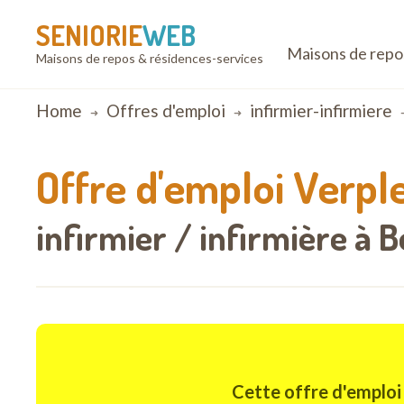
SENIORIE
WEB
Maisons de repo
Maisons de repos & résidences-services
Breadcrumb
Home
Offres d'emploi
infirmier-infirmiere
Offre d'emploi
Verpl
infirmier / infirmière à 
Cette offre d'emploi 