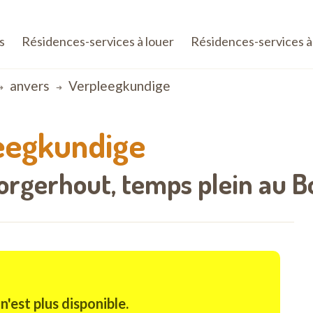
s
Résidences-services à louer
Résidences-services à
anvers
Verpleegkundige
eegkundige
Borgerhout,
temps plein au
Bo
n'est plus disponible.