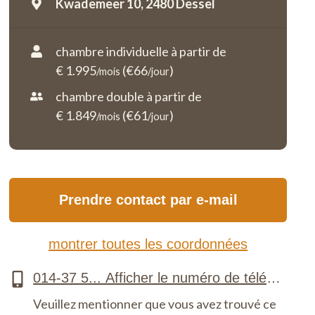
Kwademeer 10,
2480 Dessel
chambre individuelle à partir de
€ 1.995
(€66
)
/mois
/jour
chambre double à partir de
€ 1.849
(€61
)
/mois
/jour
Prendre contact par e-mail
montrer toutes les coordonnées
Veuillez mentionner que vous avez trouvé ce