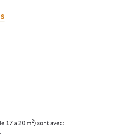
ns
2
de 17 a 20 m
) sont avec:
.