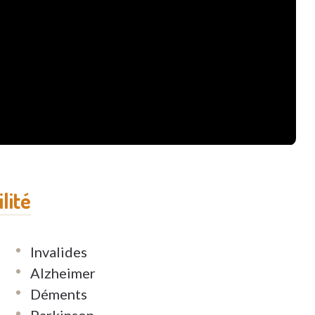
lité
Invalides
Alzheimer
Déments
Parkinson