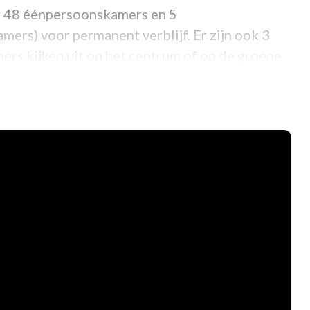
r 48 éénpersoonskamers en 5
ers) voor permanent verblijf. Er zijn ook 3
ers kijken uit op het centrum of op de groene
in van 1,3 ha met parkeergelegenheid en
efruimtes. Daarnaast heb je de gezellige
ht met kwalitatief en stijlvol meubilair en geeft
 www.wzckempenerf.be