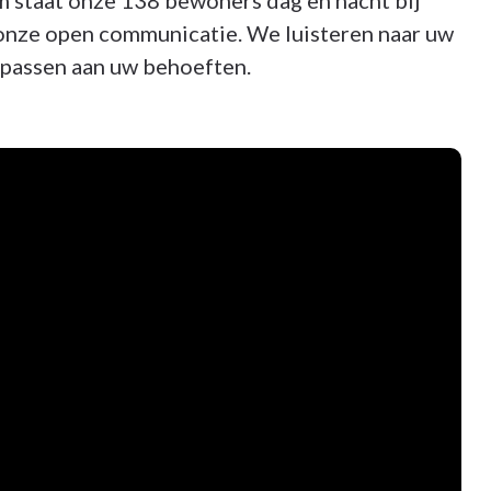
am staat onze 138 bewoners dag en nacht bij
 onze open communicatie. We luisteren naar uw
npassen aan uw behoeften.