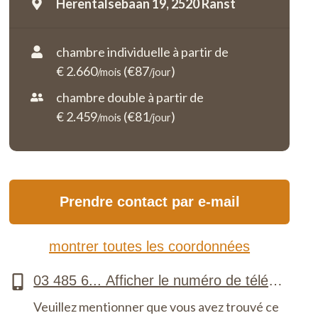
Herentalsebaan 19,
2520 Ranst
chambre individuelle à partir de
€ 2.660
(€87
)
/mois
/jour
chambre double à partir de
€ 2.459
(€81
)
/mois
/jour
Prendre contact par e-mail
montrer toutes les coordonnées
Veuillez mentionner que vous avez trouvé ce