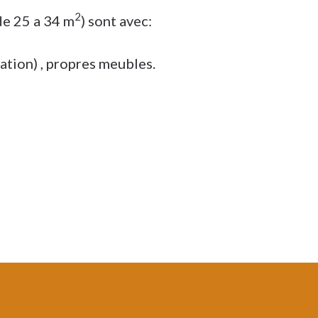
2
de 25 a 34 m
) sont avec:
ation) , propres meubles.