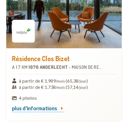
Résidence Clos Bizet
À
1.7 KM
1070 ANDERLECHT
-
MAISON DE REPOS
à partir de € 1.989
(65,38
)
/mois
/jour
à partir de € 1.738
(57,14
)
/mois
/jour
4 photos
plus d'informations