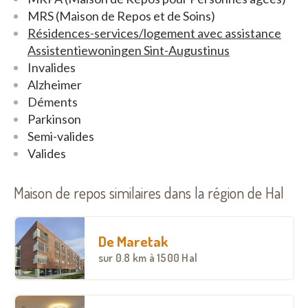
MRS (Maison de Repos et de Soins)
Woonzorgcentrum Sint-Augustinus biedt
alle
Résidences-services/logement avec assistance
woonvormen
aan: 68 zorgstudio’s voor zwaar
Assistentiewoningen Sint-Augustinus
zorgbehoevende ouderen, 40 woongelegenheden
Invalides
voor valide en minder zorgbehoevende ouderen, 7
Alzheimer
woongelegenheden voor kortverblijf, 15 erkende
Déments
verblijfseenheden in het dagverzorgingscentrum
Parkinson
(Het Binnenhof) en 60 assistentiewoningen (de
Semi-valides
Service Residentie). Er zijn zowel eenpersoons- als
Valides
tweepersoonszorgstudio's beschikbaar.
Maison de repos similaires dans la région de Hal
De zorg in het woonzorgcentrum wordt verdeeld
over 3 afdelingen (Het Kasteel – De Vesten – De
Torens) waarbij 1 afdeling (Het Kasteel) zich volledig
De Maretak
specialiseert in de zorg voor personen met
sur
0.8 km
à 1500 Hal
dementie.
WZC Sint-Augustinus werkt vanuit een holistische