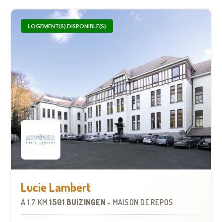
LOGEMENT(S) DISPONIBLE(S)
Lucie Lambert
À
1.7 KM
1501 BUIZINGEN
-
MAISON DE REPOS