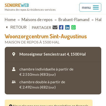
SENIORIE
WEB
menu
Maisons de repos & résidences-services
Breadcrumb
Home
Maisons de repos
Brabant-Flamand
Hal
PARTAGER
RETOUR
Woonzorgcentrum Sint-Augustinus
MAISON DE REPOS À 1500 HAL
Monseigneur Senciestraat 4,
1500 Hal
chambre individuelle à partir de
€ 2.510
(€83
)
/mois
/jour
chambre double à partir de
€ 2.492
(€82
)
/mois
/jour