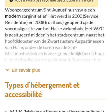
Nous n'avons pas reçu une description en français
Woonzorgcentrum Sint-Augustinus vzw is een
modern
zorginitiatief. Het werd in 2000 (Service
Residentie) en 2008 (rusthuis) geopend op de
voormalige site van het Halse ziekenhuis. Het WZC
is gesitueerd middenin het stadscentrum, naast het
hoofdklooster van de Zwartzusters Augustinessen
van Halle, onder de toren van de Sint-
Martinusbasiliek en is zeer
gemakkelijk bereikbaar
.
Het station ligt op wandelafstand. Tegenover het
woonzorgcentrum ligt een openbare parking.
En savoir plus
De
centrale ligging
biedt zeer veel voordelen : de
Types d'hébergement et
wekelijkse markt op donderdag en zaterdag en ook
de culturele en toeristische activiteiten vinden
accessibilité
plaats vlak voor de deur van het woonzorgcentrum.
De winkels liggen in de onmiddellijke omgeving en
toch is het er rustig wonen met het stadspark vlakbij.
MRPA (Maison de Repos pour Personnes âgées)