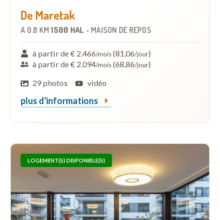
De Maretak
À
0.8 KM
1500 HAL
-
MAISON DE REPOS
à partir de € 2.466
(81,06
)
/mois
/jour
à partir de € 2.094
(68,86
)
/mois
/jour
29 photos
vidéo
plus d'informations
LOGEMENT(S) DISPONIBLE(S)