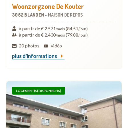
Woonzorgzone De Kouter
3052 BLANDEN
-
MAISON DE REPOS
à partir de € 2.571
(84,51
)
/mois
/jour
à partir de € 2.430
(79,88
)
/mois
/jour
20 photos
vidéo
plus d'informations
LOGEMENT(S) DISPONIBLE(S)