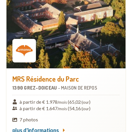
MRS Résidence du Parc
1390 GREZ-DOICEAU
-
MAISON DE REPOS
à partir de € 1.978
(65,02
)
/mois
/jour
à partir de € 1.647
(54,16
)
/mois
/jour
7 photos
plus d'informations