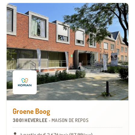
Groene Boog
3001 HEVERLEE
-
MAISON DE REPOS
à partir de € 2.676
(87,99
)
/mois
/jour