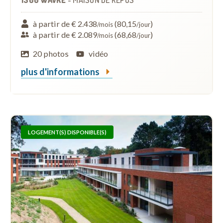
à partir de € 2.438
(80,15
)
/mois
/jour
à partir de € 2.089
(68,68
)
/mois
/jour
20 photos
vidéo
plus d'informations
LOGEMENT(S) DISPONIBLE(S)