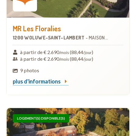
MR Les Floralies
1200 WOLUWE-SAINT-LAMBERT
-
MAISON DE REPOS
à partir de € 2.690
(88,44
)
/mois
/jour
à partir de € 2.690
(88,44
)
/mois
/jour
9 photos
plus d'informations
LOGEMENT(S) DISPONIBLE(S)