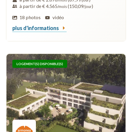
à partir de € 4.565
(150,09
)
/mois
/jour
18 photos
vidéo
plus d'informations
LOGEMENT(S) DISPONIBLE(S)