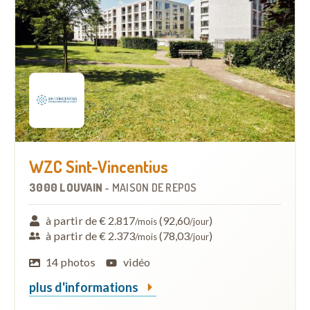
WZC Sint-Vincentius
3000 LOUVAIN
-
MAISON DE REPOS
à partir de € 2.817
(92,60
)
/mois
/jour
à partir de € 2.373
(78,03
)
/mois
/jour
14 photos
vidéo
plus d'informations