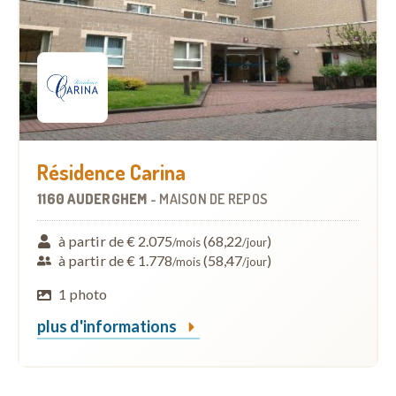
Résidence Carina
1160 AUDERGHEM
-
MAISON DE REPOS
à partir de € 2.075
(68,22
)
/mois
/jour
à partir de € 1.778
(58,47
)
/mois
/jour
1 photo
plus d'informations