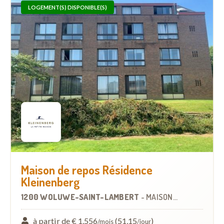
LOGEMENT(S) DISPONIBLE(S)
Maison de repos Résidence
Kleinenberg
1200 WOLUWE-SAINT-LAMBERT
-
MAISON DE REPOS
à partir de € 1.556
(51,15
)
/mois
/jour