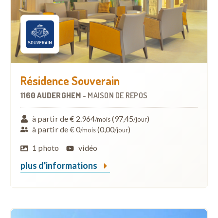
Résidence Souverain
1160 AUDERGHEM
-
MAISON DE REPOS
à partir de € 2.964
(97,45
)
/mois
/jour
à partir de € 0
(0,00
)
/mois
/jour
1 photo
vidéo
plus d'informations