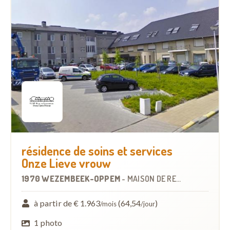
résidence de soins et services
Onze Lieve vrouw
1970 WEZEMBEEK-OPPEM
-
MAISON DE REPOS
à partir de € 1.963
(64,54
)
/mois
/jour
1 photo