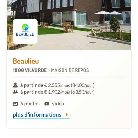
Beaulieu
1800 VILVORDE
-
MAISON DE REPOS
à partir de € 2.555
(84,00
)
/mois
/jour
à partir de € 1.932
(63,53
)
/mois
/jour
6 photos
vidéo
plus d'informations