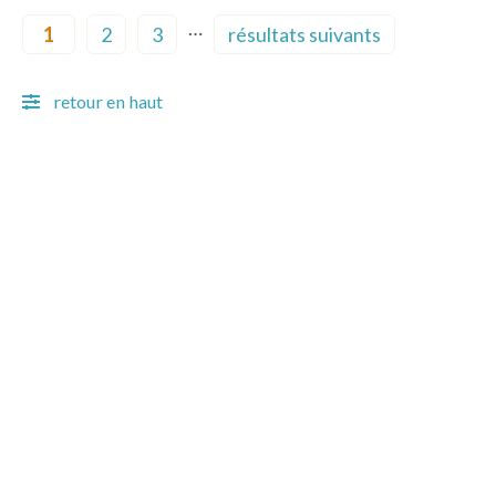
Pagination
…
1
2
3
résultats suivants
Current page
Page
Page
Next page
retour en haut