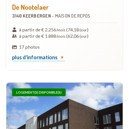
De Nootelaer
3140 KEERBERGEN
-
MAISON DE REPOS
à partir de € 2.256
(74,18
)
/mois
/jour
à partir de € 1.888
(62,06
)
/mois
/jour
17 photos
plus d'informations
LOGEMENT(S) DISPONIBLE(S)