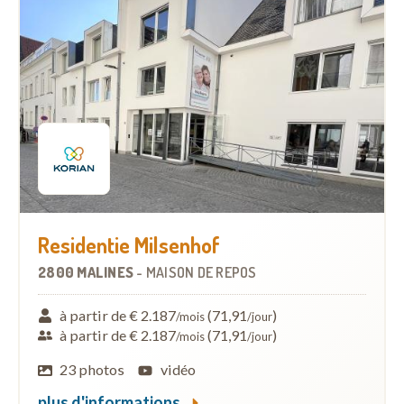
Residentie Milsenhof
2800 MALINES
-
MAISON DE REPOS
à partir de € 2.187
(71,91
)
/mois
/jour
à partir de € 2.187
(71,91
)
/mois
/jour
23 photos
vidéo
plus d'informations