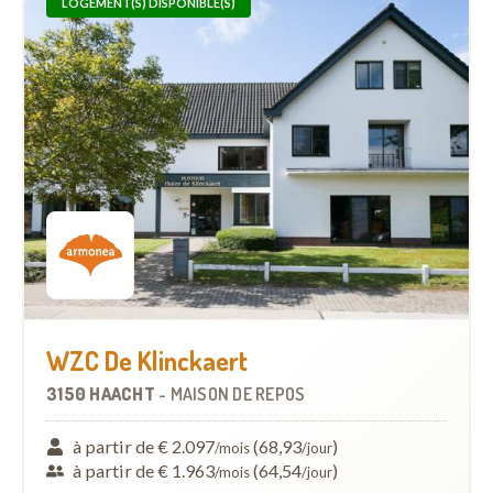
LOGEMENT(S) DISPONIBLE(S)
WZC De Klinckaert
3150 HAACHT
-
MAISON DE REPOS
à partir de € 2.097
(68,93
)
/mois
/jour
à partir de € 1.963
(64,54
)
/mois
/jour