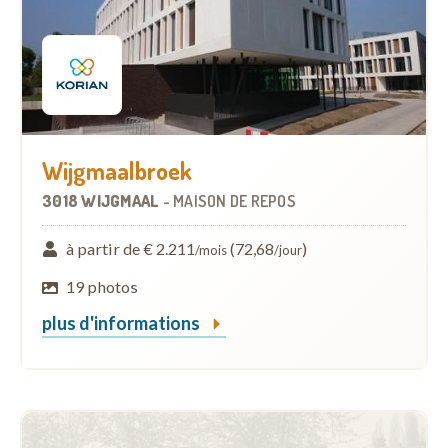
Wijgmaalbroek
3018 WIJGMAAL
-
MAISON DE REPOS
à partir de € 2.211
(72,68
)
/mois
/jour
19 photos
plus d'informations