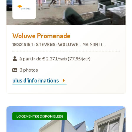
Woluwe Promenade
1932 SINT-STEVENS-WOLUWE
-
MAISON DE REPOS
à partir de € 2.371
(77,95
)
/mois
/jour
3 photos
plus d'informations
LOGEMENT(S) DISPONIBLE(S)