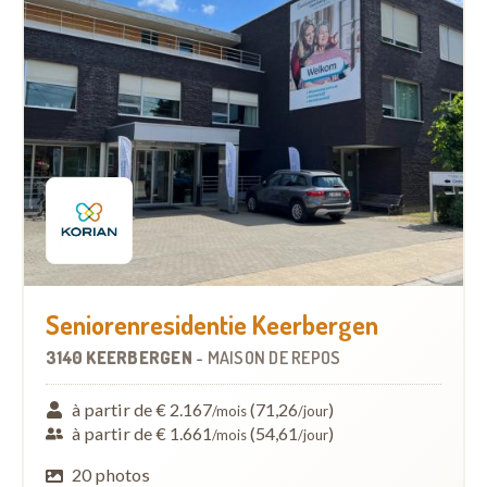
Seniorenresidentie Keerbergen
3140 KEERBERGEN
-
MAISON DE REPOS
à partir de € 2.167
(71,26
)
/mois
/jour
à partir de € 1.661
(54,61
)
/mois
/jour
20 photos