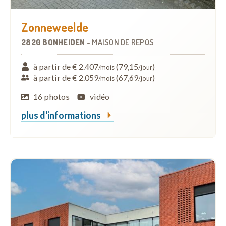
Zonneweelde
2820 BONHEIDEN
-
MAISON DE REPOS
à partir de € 2.407
(79,15
)
/mois
/jour
à partir de € 2.059
(67,69
)
/mois
/jour
16 photos
vidéo
plus d'informations