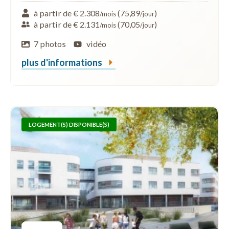
à partir de € 2.308
(75,89
)
/mois
/jour
à partir de € 2.131
(70,05
)
/mois
/jour
7 photos
vidéo
plus d'informations
LOGEMENT(S) DISPONIBLE(S)