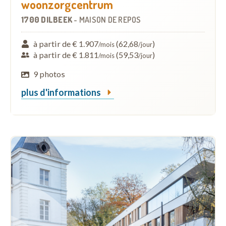
woonzorgcentrum
1700 DILBEEK
-
MAISON DE REPOS
à partir de € 1.907
(62,68
)
/mois
/jour
à partir de € 1.811
(59,53
)
/mois
/jour
9 photos
plus d'informations