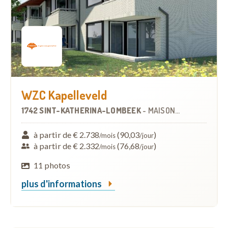
WZC Kapelleveld
1742 SINT-KATHERINA-LOMBEEK
-
MAISON DE REPOS
à partir de € 2.738
(90,03
)
/mois
/jour
à partir de € 2.332
(76,68
)
/mois
/jour
11 photos
plus d'informations