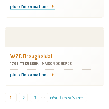
plus d'informations
WZC Breugheldal
1701 ITTERBEEK
-
MAISON DE REPOS
plus d'informations
Pagination
…
1
2
3
résultats suivants
Current page
Page
Page
Next page