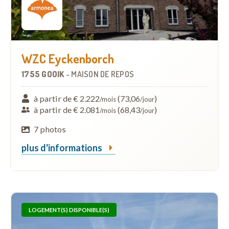
WZC Eyckenborch
1755 GOOIK
-
MAISON DE REPOS
à partir de € 2.222
(73,06
)
/mois
/jour
à partir de € 2.081
(68,43
)
/mois
/jour
7 photos
plus d'informations
LOGEMENT(S) DISPONIBLE(S)