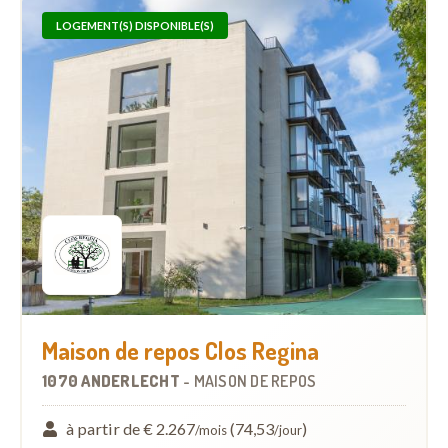
LOGEMENT(S) DISPONIBLE(S)
Maison de repos Clos Regina
1070 ANDERLECHT
-
MAISON DE REPOS
à partir de € 2.267
(74,53
)
/mois
/jour