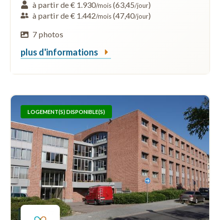
à partir de € 1.930
(63,45
)
/mois
/jour
à partir de € 1.442
(47,40
)
/mois
/jour
7 photos
plus d'informations
LOGEMENT(S) DISPONIBLE(S)