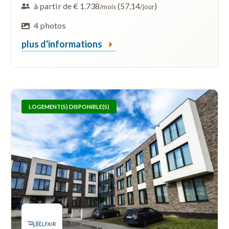
à partir de € 1.738
(57,14
)
/mois
/jour
4 photos
plus d'informations
LOGEMENT(S) DISPONIBLE(S)