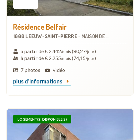
Résidence Belfair
1600 LEEUW-SAINT-PIERRE
-
MAISON DE REPOS
à partir de € 2.442
(80,27
)
/mois
/jour
à partir de € 2.255
(74,15
)
/mois
/jour
7 photos
vidéo
plus d'informations
LOGEMENT(S) DISPONIBLE(S)