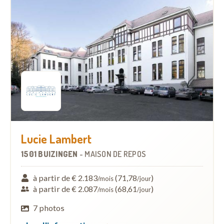
Lucie Lambert
1501 BUIZINGEN
-
MAISON DE REPOS
à partir de € 2.183
(71,78
)
/mois
/jour
à partir de € 2.087
(68,61
)
/mois
/jour
7 photos