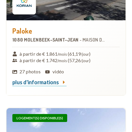
Paloke
1080 MOLENBEEK-SAINT-JEAN
-
MAISON DE REPOS
à partir de € 1.861
(61,19
)
/mois
/jour
à partir de € 1.742
(57,26
)
/mois
/jour
27 photos
vidéo
plus d'informations
LOGEMENT(S) DISPONIBLE(S)