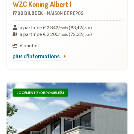
WZC Koning Albert I
1700 DILBEEK
-
MAISON DE REPOS
à partir de € 2.842
(93,42
)
/mois
/jour
à partir de € 2.200
(72,32
)
/mois
/jour
6 photos
plus d'informations
LOGEMENT(S) DISPONIBLE(S)