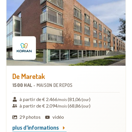
De Maretak
1500 HAL
-
MAISON DE REPOS
à partir de € 2.466
(81,06
)
/mois
/jour
à partir de € 2.094
(68,86
)
/mois
/jour
29 photos
vidéo
plus d'informations