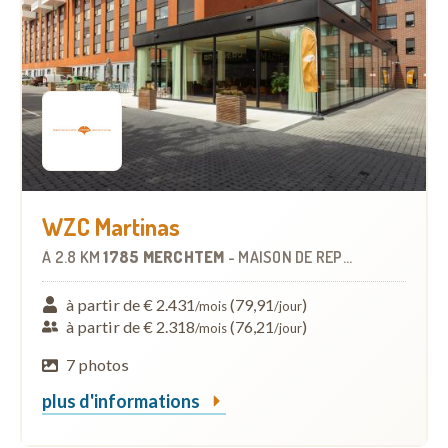
WZC Martinas
À
2.8 KM
1785 MERCHTEM
-
MAISON DE REPOS
à partir de € 2.431
(79,91
)
/mois
/jour
à partir de € 2.318
(76,21
)
/mois
/jour
7 photos
plus d'informations