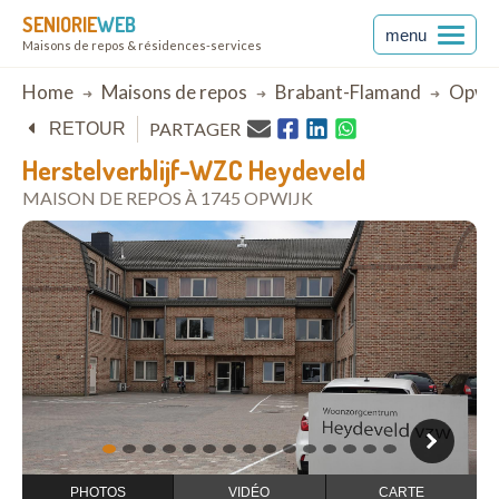
SENIORIE
WEB
menu
Maisons de repos & résidences-services
Breadcrumb
Home
Maisons de repos
Brabant-Flamand
Opwij
PARTAGER
RETOUR
Herstelverblijf-WZC Heydeveld
MAISON DE REPOS À 1745 OPWIJK
ouvrir dans Google Maps
1
2
3
4
5
6
7
8
9
10
11
12
13
14
15
PHOTOS
VIDÉO
CARTE