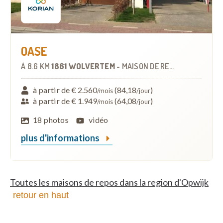
OASE
À
8.6 KM
1861 WOLVERTEM
-
MAISON DE REPOS
à partir de € 2.560
(84,18
)
/mois
/jour
à partir de € 1.949
(64,08
)
/mois
/jour
18 photos
vidéo
plus d'informations
Toutes les maisons de repos dans la region d'Opwijk
retour en haut