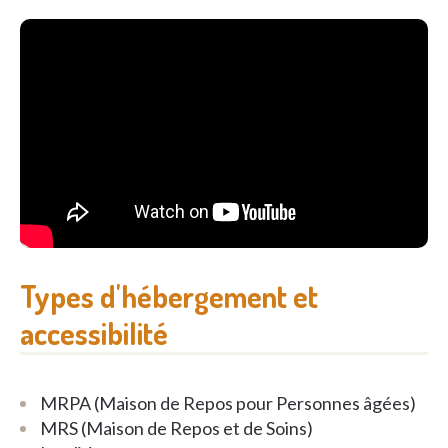
voorzien alsook een beveiligde afdeling voor
personen met dementie.
Elke dag wordt er aangepaste animatie voorzien. Er
zijn leefruimten voor elke leefgroep en een mooi
aangelegde tuin met zitbanken.
Ook is er een herstelverblijf aanwezig waar 30
tijdelijke verblijvers kunnen werken aan hun herstel.
Types d'hébergement et
accessibilité
MRPA (Maison de Repos pour Personnes âgées)
MRS (Maison de Repos et de Soins)