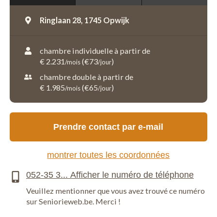
Ringlaan 28,
1745 Opwijk
chambre individuelle à partir de
€ 2.231
(€73
)
/mois
/jour
chambre double à partir de
€ 1.985
(€65
)
/mois
/jour
Prendre contact par e-mail
montrer toutes les coordonnées
Veuillez mentionner que vous avez trouvé ce numéro
sur Seniorieweb.be. Merci !