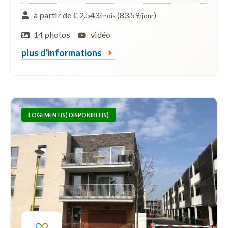
à partir de € 2.543
(83,59
)
/mois
/jour
14 photos
vidéo
plus d'informations
LOGEMENT(S) DISPONIBLE(S)