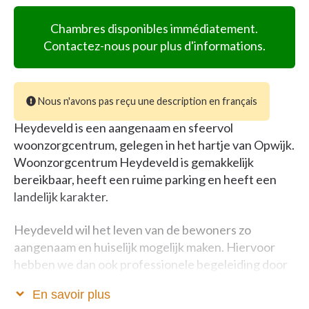
Chambres disponibles immédiatement.
Contactez-nous pour plus d'informations.
Nous n'avons pas reçu une description en français
Heydeveld is een aangenaam en sfeervol
woonzorgcentrum, gelegen in het hartje van Opwijk.
Woonzorgcentrum Heydeveld is gemakkelijk
bereikbaar, heeft een ruime parking en heeft een
landelijk karakter.
Heydeveld wil het leven van de bewoners zo
aangenaam en huiselijk mogelijk maken. Hiervoor
hebben we dan ook professionele begeleiding door
vakkundig personeel met een 24u op 24u
En savoir plus
permanentie. Er is ook palliatieve zorgverlening