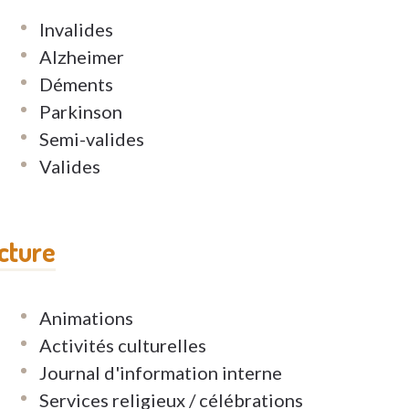
Invalides
Alzheimer
suivront lorsque vous viendrez vivre à la
Déments
ut continuer à vous rendre visite et l’équipe
Parkinson
ice. C’est le personnel de la résidence Blaret
Semi-valides
s et de soins avec un petit truc en plus, un
Valides
rge gamme de soins répond à tous vos besoin et
oins infirmiers et généraux, soins palliatifs,
ents atteints de démence, des soins dentaires
ucture
 vous avez la possibilité d'être vous-même et
Animations
ois par an, nous organisons un conseil des
Activités culturelles
 idées et vos suggestions. Nous essayons de
Journal d'information interne
anisation de notre foyer.
Services religieux / célébrations