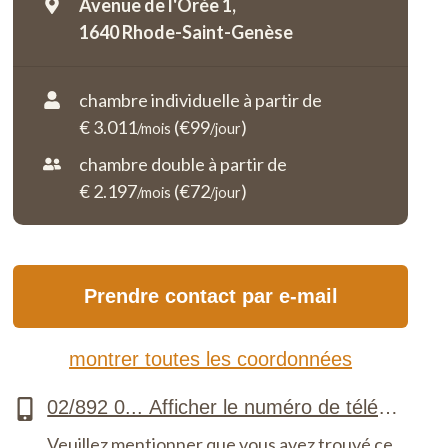
Avenue de l'Orée 1,
1640 Rhode-Saint-Genèse
chambre individuelle à partir de
€ 3.011
(€99
)
/mois
/jour
chambre double à partir de
€ 2.197
(€72
)
/mois
/jour
Prendre contact par e-mail
montrer toutes les coordonnées
Veuillez mentionner que vous avez trouvé ce