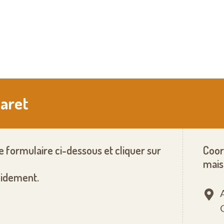
laret
le formulaire ci-dessous et cliquer sur
Coor
mais
pidement.