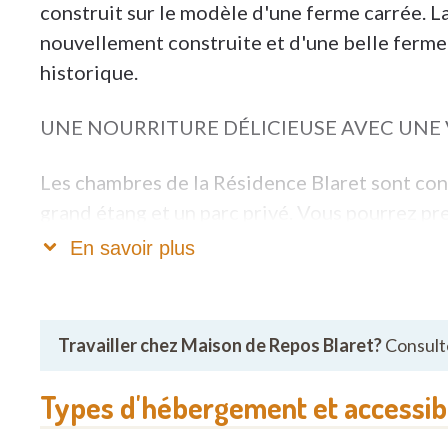
construit sur le modèle d'une ferme carrée. L
nouvellement construite et d'une belle ferm
historique.
UNE NOURRITURE DÉLICIEUSE AVEC UNE
Les chambres de la Résidence Blaret sont con
grand étang et un parc privé. Vous pourrez pre
donnant sur la villa. La résidence dispose de s
En savoir plus
préparés quotidiennement. Les visiteurs peuve
délicieux repas.
Travailler chez Maison de Repos Blaret?
Consulte
Vous cherchez à vous détendre ? Alors vous êt
Des projections de film ont lieux pour les uns
Types d'hébergement et accessibi
autres. Il y a également un salon de coiffure, 