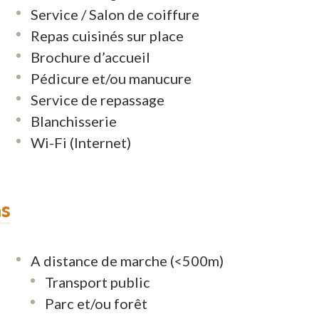
Service / Salon de coiffure
Repas cuisinés sur place
Brochure d’accueil
laret organise régulièrement des activités
Pédicure et/ou manucure
ne promenade dans le parc, une après-midi
Service de repassage
ers locaux vous rendent également visite de
Blanchisserie
u des spectacles dans la cour de la ferme du
Wi-Fi (Internet)
ns
A distance de marche (<500m)
Transport public
Parc et/ou forêt