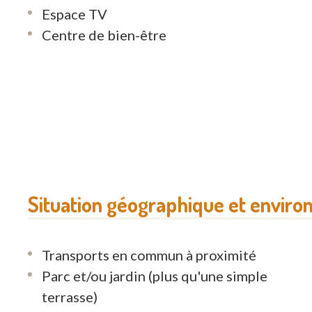
Espace TV
LES ÉCOLES ET LA FORÊT SOLAIRE
Centre de bien-être
Vous voulez de la compagnie ? La Résidence B
telles que l'après-midi de chant populaire, u
littéraire ou la gymnastique douce. Les écoli
temps en temps et proposent des animations o
château
Situation géographique et enviro
Transports en commun à proximité
Parc et/ou jardin (plus qu'une simple
terrasse)