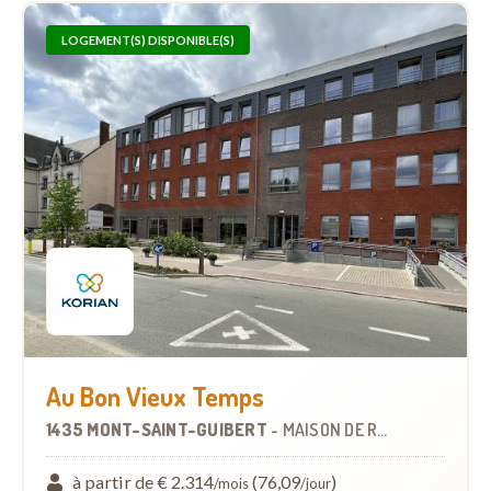
LOGEMENT(S) DISPONIBLE(S)
Au Bon Vieux Temps
1435 MONT-SAINT-GUIBERT
-
MAISON DE REPOS
à partir de € 2.314
(76,09
)
/mois
/jour