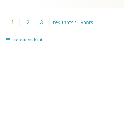
Pagination
1
2
3
résultats suivants
Current page
Page
Page
Next page
retour en haut