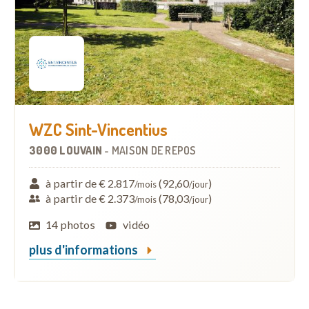
WZC Sint-Vincentius
3000 LOUVAIN
-
MAISON DE REPOS
à partir de € 2.817
(92,60
)
/mois
/jour
à partir de € 2.373
(78,03
)
/mois
/jour
14 photos
vidéo
plus d'informations