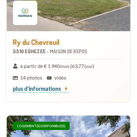
Ry du Chevreuil
5310 EGHEZÉE
-
MAISON DE REPOS
à partir de € 1.940
(63,77
)
/mois
/jour
14 photos
vidéo
plus d'informations
LOGEMENT(S) DISPONIBLE(S)