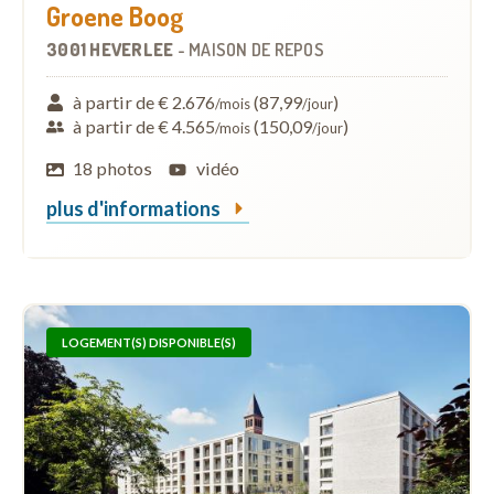
Groene Boog
3001 HEVERLEE
-
MAISON DE REPOS
à partir de € 2.676
(87,99
)
/mois
/jour
à partir de € 4.565
(150,09
)
/mois
/jour
18 photos
vidéo
plus d'informations
LOGEMENT(S) DISPONIBLE(S)