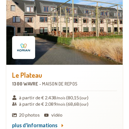
Le Plateau
1300 WAVRE
-
MAISON DE REPOS
à partir de € 2.438
(80,15
)
/mois
/jour
à partir de € 2.089
(68,68
)
/mois
/jour
20 photos
vidéo
plus d'informations