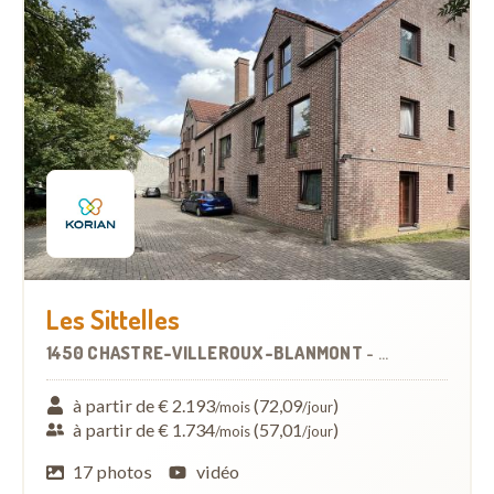
Les Sittelles
1450 CHASTRE-VILLEROUX-BLANMONT
-
MAISON DE RE
à partir de € 2.193
(72,09
)
/mois
/jour
à partir de € 1.734
(57,01
)
/mois
/jour
17 photos
vidéo