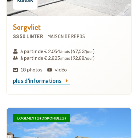
Sorgvliet
3350 LINTER
-
MAISON DE REPOS
à partir de € 2.054
(67,53
)
/mois
/jour
à partir de € 2.825
(92,88
)
/mois
/jour
18 photos
vidéo
plus d'informations
LOGEMENT(S) DISPONIBLE(S)