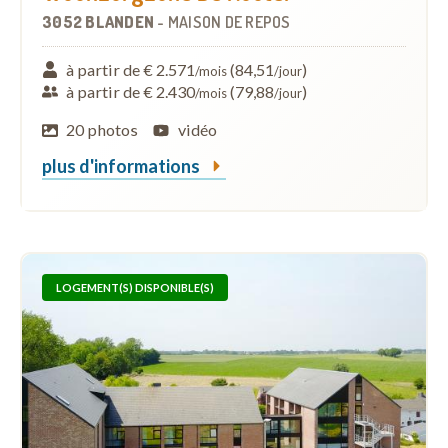
3052 BLANDEN
-
MAISON DE REPOS
à partir de € 2.571
(84,51
)
/mois
/jour
à partir de € 2.430
(79,88
)
/mois
/jour
20 photos
vidéo
plus d'informations
LOGEMENT(S) DISPONIBLE(S)