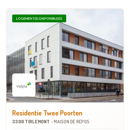
LOGEMENT(S) DISPONIBLE(S)
Residentie Twee Poorten
3300 TIRLEMONT
-
MAISON DE REPOS