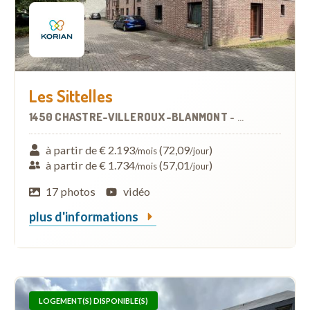
Les Sittelles
1450 CHASTRE-VILLEROUX-BLANMONT
-
MAISON DE RE
à partir de € 2.193
(72,09
)
/mois
/jour
à partir de € 1.734
(57,01
)
/mois
/jour
17 photos
vidéo
plus d'informations
LOGEMENT(S) DISPONIBLE(S)