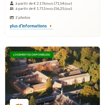
à partir de € 2.176
(71,54
)
/mois
/jour
à partir de € 1.711
(56,25
)
/mois
/jour
2 photos
plus d'informations
LOGEMENT(S) DISPONIBLE(S)