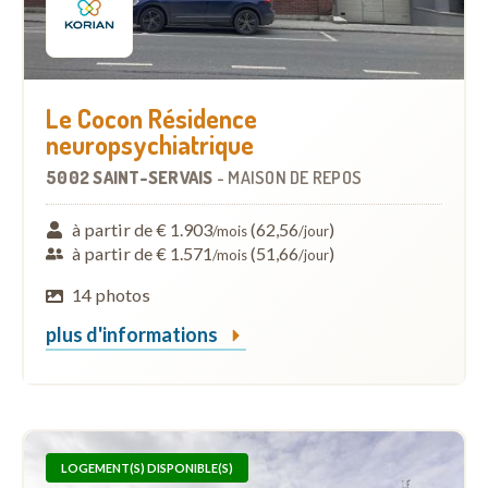
Le Cocon Résidence
neuropsychiatrique
5002 SAINT-SERVAIS
-
MAISON DE REPOS
à partir de € 1.903
(62,56
)
/mois
/jour
à partir de € 1.571
(51,66
)
/mois
/jour
14 photos
plus d'informations
LOGEMENT(S) DISPONIBLE(S)