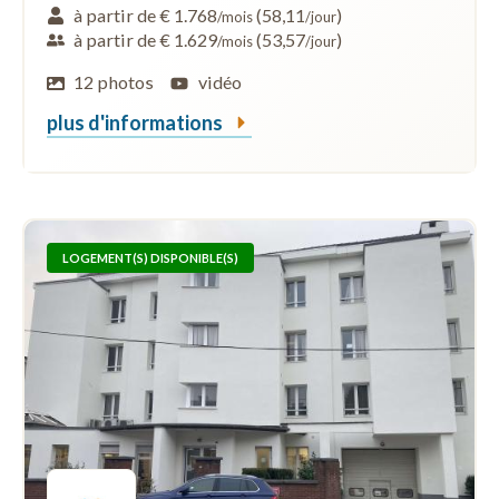
à partir de € 1.768
(58,11
)
/mois
/jour
à partir de € 1.629
(53,57
)
/mois
/jour
12 photos
vidéo
plus d'informations
LOGEMENT(S) DISPONIBLE(S)