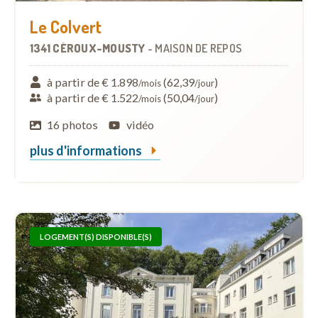
Le Colvert
1341 CÉROUX-MOUSTY
-
MAISON DE REPOS
à partir de € 1.898
(62,39
)
/mois
/jour
à partir de € 1.522
(50,04
)
/mois
/jour
16 photos
vidéo
plus d'informations
LOGEMENT(S) DISPONIBLE(S)