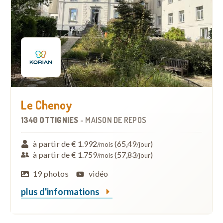
Le Chenoy
1340 OTTIGNIES
-
MAISON DE REPOS
à partir de € 1.992
(65,49
)
/mois
/jour
à partir de € 1.759
(57,83
)
/mois
/jour
19 photos
vidéo
plus d'informations