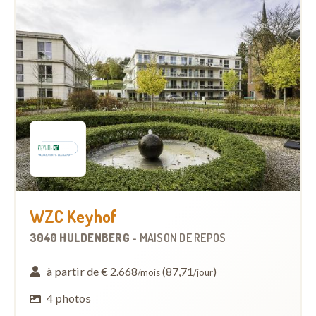
WZC Keyhof
3040 HULDENBERG
-
MAISON DE REPOS
à partir de € 2.668
(87,71
)
/mois
/jour
4 photos