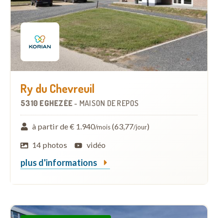
Ry du Chevreuil
5310 EGHEZÉE
-
MAISON DE REPOS
à partir de € 1.940
(63,77
)
/mois
/jour
14 photos
vidéo
plus d'informations