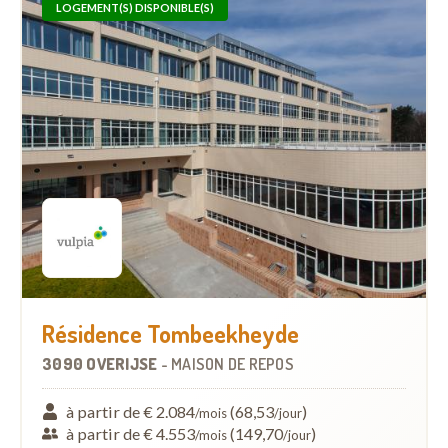
LOGEMENT(S) DISPONIBLE(S)
Résidence Tombeekheyde
3090 OVERIJSE
-
MAISON DE REPOS
à partir de € 2.084
(68,53
)
/mois
/jour
à partir de € 4.553
(149,70
)
/mois
/jour