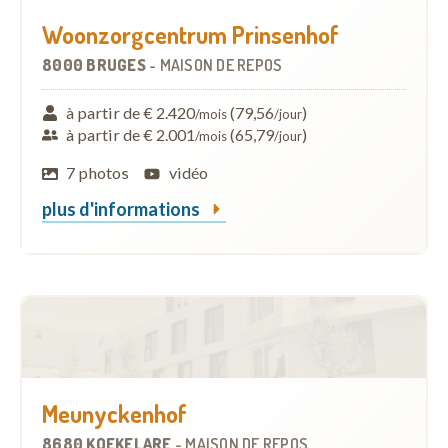
Woonzorgcentrum Prinsenhof
8000 BRUGES
-
MAISON DE REPOS
à partir de € 2.420
(79,56
)
/mois
/jour
à partir de € 2.001
(65,79
)
/mois
/jour
7 photos
vidéo
plus d'informations
Meunyckenhof
8680 KOEKELARE
-
MAISON DE REPOS