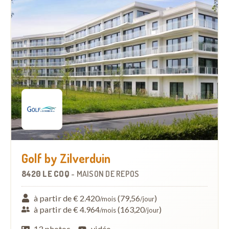
Golf by Zilverduin
8420 LE COQ
-
MAISON DE REPOS
à partir de € 2.420
(79,56
)
/mois
/jour
à partir de € 4.964
(163,20
)
/mois
/jour
13 photos
vidéo