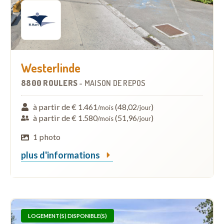
Westerlinde
8800 ROULERS
-
MAISON DE REPOS
à partir de € 1.461
(48,02
)
/mois
/jour
à partir de € 1.580
(51,96
)
/mois
/jour
1 photo
plus d'informations
LOGEMENT(S) DISPONIBLE(S)