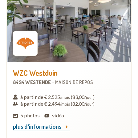
WZC Westduin
8434 WESTENDE
-
MAISON DE REPOS
à partir de € 2.525
(83,00
)
/mois
/jour
à partir de € 2.494
(82,00
)
/mois
/jour
5 photos
vidéo
plus d'informations