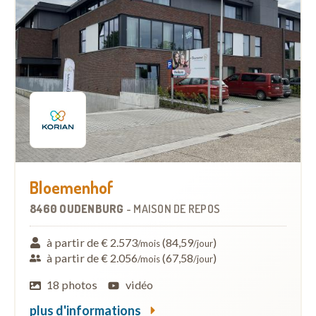
Bloemenhof
8460 OUDENBURG
-
MAISON DE REPOS
à partir de € 2.573
(84,59
)
/mois
/jour
à partir de € 2.056
(67,58
)
/mois
/jour
18 photos
vidéo
plus d'informations