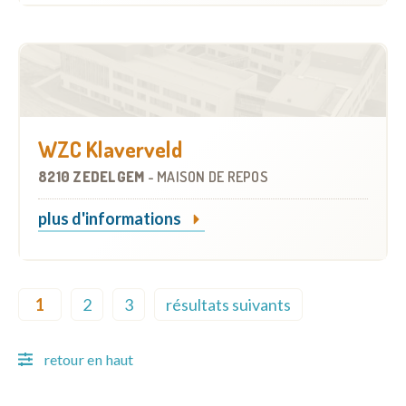
WZC Klaverveld
8210 ZEDELGEM
-
MAISON DE REPOS
plus d'informations
Pagination
1
2
3
résultats suivants
Current page
Page
Page
Next page
retour en haut