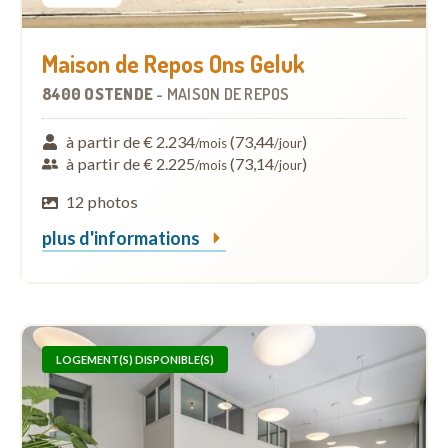
Maison de Repos Ons Geluk
8400 OSTENDE
-
MAISON DE REPOS
à partir de € 2.234
(73,44
)
/mois
/jour
à partir de € 2.225
(73,14
)
/mois
/jour
12 photos
plus d'informations
LOGEMENT(S) DISPONIBLE(S)