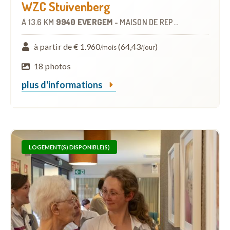
WZC Stuivenberg
À
13.6 KM
9940 EVERGEM
-
MAISON DE REPOS
à partir de € 1.960
(64,43
)
/mois
/jour
18 photos
plus d'informations
LOGEMENT(S) DISPONIBLE(S)