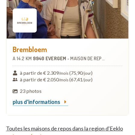
Brembloem
À
14.2 KM
9940 EVERGEM
-
MAISON DE REPOS
à partir de € 2.309
(75,90
)
/mois
/jour
à partir de € 2.050
(67,41
)
/mois
/jour
23 photos
plus d'informations
Toutes les maisons de repos dans la region d'Eeklo