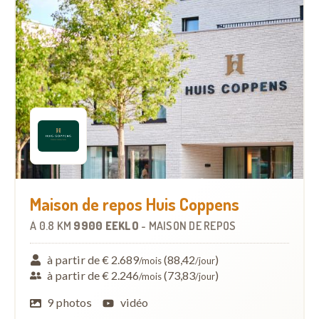
Maison de repos Huis Coppens
À
0.8 KM
9900 EEKLO
-
MAISON DE REPOS
à partir de € 2.689
(88,42
)
/mois
/jour
à partir de € 2.246
(73,83
)
/mois
/jour
9 photos
vidéo