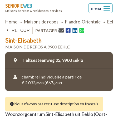
SENIORIE
WEB
menu
Maisons de repos & résidences-services
Breadcrumb
Home
Maisons de repos
Flandre-Orientale
Eeklo
PARTAGER
RETOUR
Sint-Elisabeth
MAISON DE REPOS À 9900 EEKLO
Tieltsesteenweg 25,
9900 Eeklo
chambre individuelle à partir de
€ 2.032
(€67
)
/mois
/jour
Nous n'avons pas reçu une description en français
Woonzorgcentrum Sint-Elisabeth uit Eeklo (Oost-