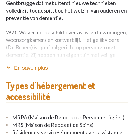
Gentbrugge dat met uiterst nieuwe technieken
volledig is toegespitst op het welzijn van ouderen en
preventie van dementie.
WZC Weverbos beschikt over assistentiewoningen,
woonzorgkamers en kortverblijf. Het gelijkvloers
(De Braem) is speciaal gericht op personen met
dementie. Zij hebben hun eigen tuin met veilige
planten die aan herinneringen aan vroeger
En savoir plus
stimuleren. De eerste verdieping (De Vlier) is
volledig toegankelijk voor zorgbehoevende
Types d'hébergement et
ouderen. De tweede verdieping (De Plataan) is
voorzien voor assistentiewoningen.
accessibilité
In WZC Weverbos staat preventie van dementie
voorop:
MRPA (Maison de Repos pour Personnes âgées)
MRS (Maison de Repos et de Soins)
De muren hebben allemaal warme, frisse kleuren om
Résidences-services/logement avec assistance