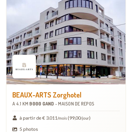
BEAUX-ARTS Zorghotel
À
4.1 KM
9000 GAND
-
MAISON DE REPOS
à partir de € 3.011
(99,00
)
/mois
/jour
5 photos