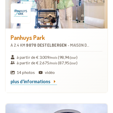
Panhuys Park
À
2.4 KM
9070 DESTELBERGEN
-
MAISON DE REPOS
à partir de € 3.009
(98,94
)
/mois
/jour
à partir de € 2.675
(87,95
)
/mois
/jour
14 photos
vidéo
plus d'informations