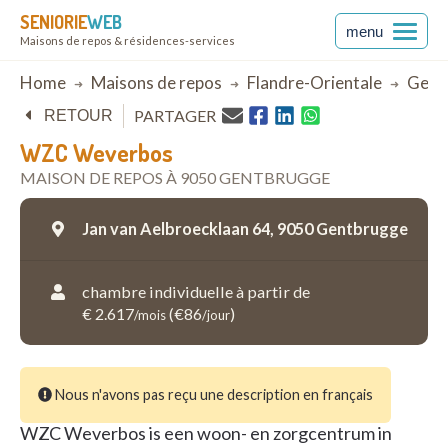
SENIORIE
WEB
menu
Maisons de repos & résidences-services
Breadcrumb
Home
Maisons de repos
Flandre-Orientale
Gent
PARTAGER
RETOUR
WZC Weverbos
MAISON DE REPOS À 9050 GENTBRUGGE
Jan van Aelbroecklaan 64,
9050 Gentbrugge
chambre individuelle à partir de
€ 2.617
(€86
)
/mois
/jour
Nous n'avons pas reçu une description en français
WZC Weverbos is een woon- en zorgcentrum in