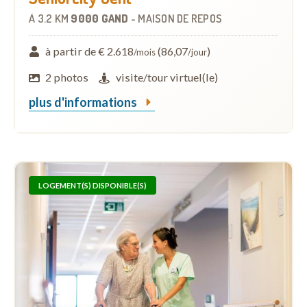
À
3.2 KM
9000 GAND
-
MAISON DE REPOS
à partir de € 2.618
(86,07
)
/mois
/jour
2 photos
visite/tour virtuel(le)
plus d'informations
LOGEMENT(S) DISPONIBLE(S)