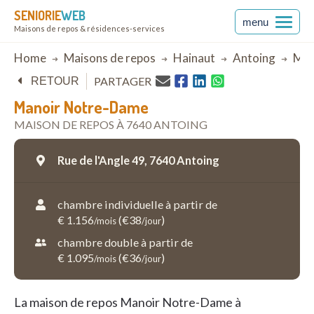
SENIORIE
WEB
menu
Maisons de repos & résidences-services
Breadcrumb
Home
Maisons de repos
Hainaut
Antoing
Man
PARTAGER
RETOUR
Manoir Notre-Dame
MAISON DE REPOS À 7640 ANTOING
Rue de l'Angle 49,
7640 Antoing
chambre individuelle à partir de
€ 1.156
(€38
)
/mois
/jour
chambre double à partir de
€ 1.095
(€36
)
/mois
/jour
La maison de repos Manoir Notre-Dame à