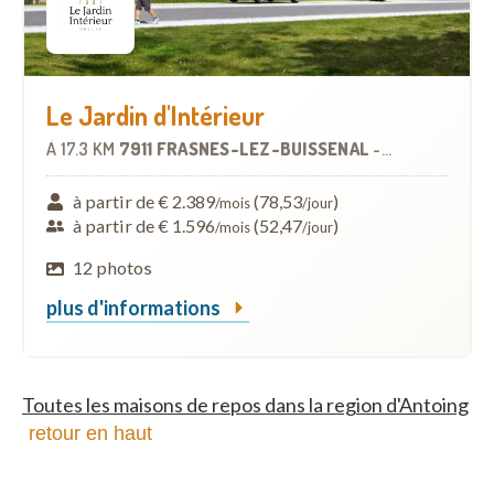
Le Jardin d'Intérieur
À
17.3 KM
7911 FRASNES-LEZ-BUISSENAL
-
MAISON DE RE
à partir de € 2.389
(78,53
)
/mois
/jour
à partir de € 1.596
(52,47
)
/mois
/jour
12 photos
plus d'informations
Toutes les maisons de repos dans la region d'Antoing
retour en haut