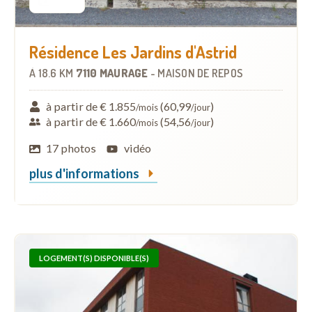
Résidence Les Jardins d'Astrid
À
18.6 KM
7110 MAURAGE
-
MAISON DE REPOS
à partir de € 1.855
(60,99
)
/mois
/jour
à partir de € 1.660
(54,56
)
/mois
/jour
17 photos
vidéo
plus d'informations
LOGEMENT(S) DISPONIBLE(S)