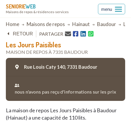
SENIORIE
WEB
menu
Maisons de repos & résidences-services
Breadcrumb
Home
Maisons de repos
Hainaut
Baudour
Les
PARTAGER
RETOUR
Les Jours Paisibles
MAISON DE REPOS À 7331 BAUDOUR
Rue Louis Caty 140,
7331 Baudour
nous n'avons pas reçu d'informations sur les prix
La maison de repos Les Jours Paisibles à Baudour
(Hainaut) a une capacité de 110 lits.