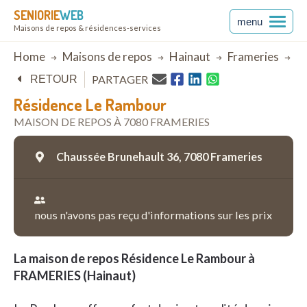
SENIORIE
WEB
menu
Maisons de repos & résidences-services
Breadcrumb
Home
Maisons de repos
Hainaut
Frameries
Ré
PARTAGER
RETOUR
Résidence Le Rambour
MAISON DE REPOS À 7080 FRAMERIES
Chaussée Brunehault 36,
7080 Frameries
nous n'avons pas reçu d'informations sur les prix
La maison de repos Résidence Le Rambour à
FRAMERIES (Hainaut)