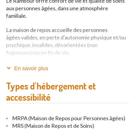
Le Rambour offre confort de vie et qualité de soins
aux personnes âgées, dans une atmosphère
familiale.
La maison de repos accueille des personnes
âgées valides, en perte d'autonomie physique et/ou
psychique, invalides, désorientées (non
fugueuses) ou en fin de vie.
Elle est implantée au cœur d’un parc arboré, idéal
En savoir plus
pour prendre l’air et se reposer aux beaux jours.
Types d'hébergement et
Toutes les chambres ont une salle de bain avec
accessibilité
lavabo, douche et WC. Elles sont également
équipées d'un mobilier de base, d'un frigo et
d'un téléphone mais les résidents peuvent venir
MRPA (Maison de Repos pour Personnes âgées)
avec du mobilier et des décorations personnels afin
MRS (Maison de Repos et de Soins)
de recréer un cadre de vie qui facilite leur
intégration dans la maison de repos.