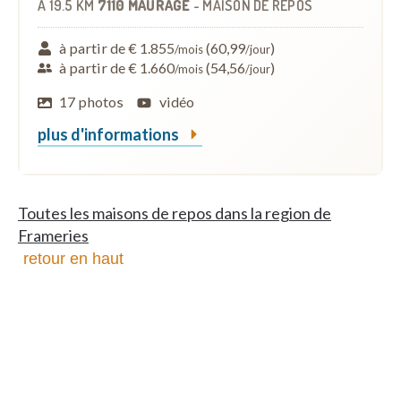
À
19.5 KM
7110 MAURAGE
-
MAISON DE REPOS
à partir de € 1.855
(60,99
)
/mois
/jour
à partir de € 1.660
(54,56
)
/mois
/jour
17 photos
vidéo
plus d'informations
Toutes les maisons de repos dans la region de
Frameries
retour en haut