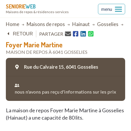
SENIORIE
WEB
menu
Maisons de repos & résidences-services
Breadcrumb
Home
Maisons de repos
Hainaut
Gosselies
Fo
PARTAGER
RETOUR
Foyer Marie Martine
MAISON DE REPOS À 6041 GOSSELIES
Rue du Calvaire 15,
6041 Gosselies
nous n'avons pas reçu d'informations sur les prix
La maison de repos Foyer Marie Martine à Gosselies
(Hainaut) a une capacité de 80 lits.