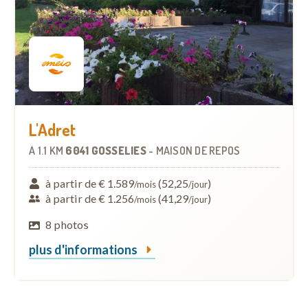
L'Adret
À
1.1 KM
6041 GOSSELIES
-
MAISON DE REPOS
à partir de € 1.589
(52,25
)
/mois
/jour
à partir de € 1.256
(41,29
)
/mois
/jour
8 photos
plus d'informations