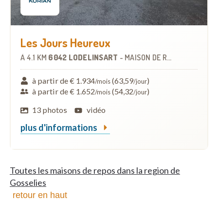
Les Jours Heureux
À
4.1 KM
6042 LODELINSART
-
MAISON DE REPOS
à partir de € 1.934
(63,59
)
/mois
/jour
à partir de € 1.652
(54,32
)
/mois
/jour
13 photos
vidéo
plus d'informations
Toutes les maisons de repos dans la region de
Gosselies
retour en haut