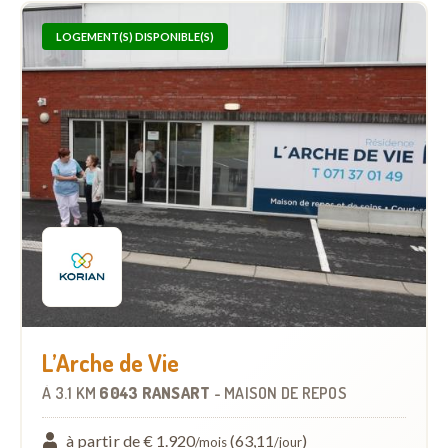
LOGEMENT(S) DISPONIBLE(S)
L’Arche de Vie
À
3.1 KM
6043 RANSART
-
MAISON DE REPOS
à partir de € 1.920
(63,11
)
/mois
/jour