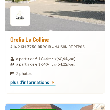
Orelia La Colline
À
14.2 KM
7750 ORROIR
-
MAISON DE REPOS
à partir de € 1.844
(60,64
)
/mois
/jour
à partir de € 1.649
(54,22
)
/mois
/jour
2 photos
plus d'informations