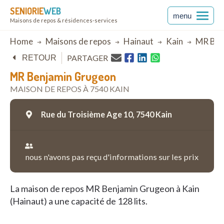
SENIORIE
WEB
menu
Maisons de repos & résidences-services
Breadcrumb
Home
Maisons de repos
Hainaut
Kain
MR Ben
PARTAGER
RETOUR
MR Benjamin Grugeon
MAISON DE REPOS À 7540 KAIN
Rue du Troisième Age 10,
7540 Kain
nous n'avons pas reçu d'informations sur les prix
La maison de repos MR Benjamin Grugeon à Kain
(Hainaut) a une capacité de 128 lits.