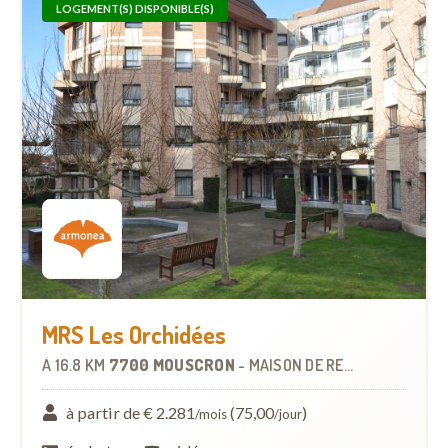
LOGEMENT(S) DISPONIBLE(S)
MRS Les Orchidées
À
16.8 KM
7700 MOUSCRON
-
MAISON DE REPOS
à partir de € 2.281
(75,00
)
/mois
/jour