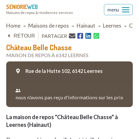
SENIORIE
WEB
menu
Maisons de repos & résidences-services
Breadcrumb
Home
Maisons de repos
Hainaut
Leernes
Chât
PARTAGER
RETOUR
Château Belle Chasse
MAISON DE REPOS À 6142 LEERNES
Rue de la Hutte 102,
6142 Leernes
nous n'avons pas reçu d'informations sur les prix
La maison de repos "Château Belle Chasse" à
Leernes (Hainaut)