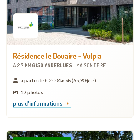
Résidence le Douaire - Vulpia
À
2.7 KM
6150 ANDERLUES
-
MAISON DE REPOS
à partir de € 2.004
(65,90
)
/mois
/jour
12 photos
plus d'informations