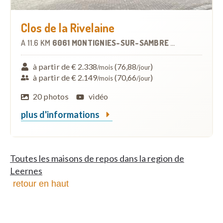
Clos de la Rivelaine
À
11.6 KM
6061 MONTIGNIES-SUR-SAMBRE
-
MAISON DE R
à partir de € 2.338
(76,88
)
/mois
/jour
à partir de € 2.149
(70,66
)
/mois
/jour
20 photos
vidéo
plus d'informations
Toutes les maisons de repos dans la region de
Leernes
retour en haut