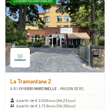
LOGEMENT(S) DISPONIBLE(S)
La Tramontane 2
À
9.1 KM
6001 MARCINELLE
-
MAISON DE REPOS
à partir de € 2.014
(66,21
)
/mois
/jour
à partir de € 1.713
(56,33
)
/mois
/jour