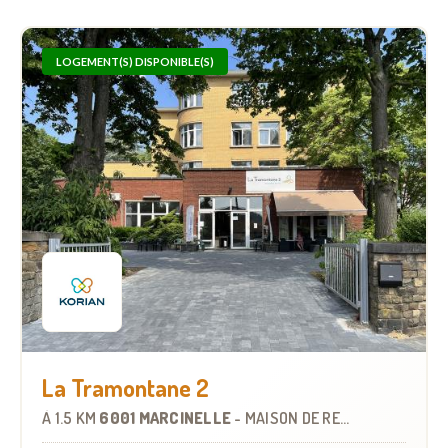
LOGEMENT(S) DISPONIBLE(S)
La Tramontane 2
À
1.5 KM
6001 MARCINELLE
-
MAISON DE REPOS