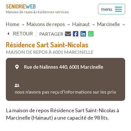
SENIORIE
WEB
menu
Maisons de repos & résidences-services
Breadcrumb
Home
Maisons de repos
Hainaut
Marcinelle
Ré
PARTAGER
RETOUR
Résidence Sart Saint-Nicolas
MAISON DE REPOS À 6001 MARCINELLE
Rue de Nalinnes 440,
6001 Marcinelle
nous n'avons pas reçu d'informations sur les prix
La maison de repos Résidence Sart Saint-Nicolas à
Marcinelle (Hainaut) a une capacité de 98 lits.