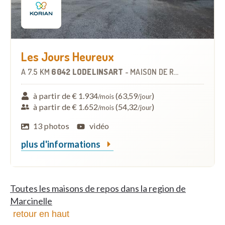
Les Jours Heureux
À
7.5 KM
6042 LODELINSART
-
MAISON DE REPOS
à partir de € 1.934
(63,59
)
/mois
/jour
à partir de € 1.652
(54,32
)
/mois
/jour
13 photos
vidéo
plus d'informations
Toutes les maisons de repos dans la region de
Marcinelle
retour en haut