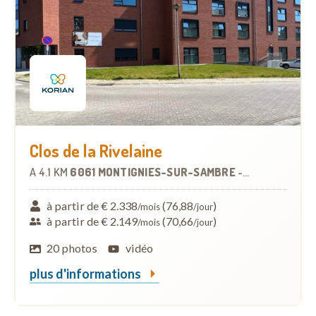
Clos de la Rivelaine
À
4.1 KM
6061 MONTIGNIES-SUR-SAMBRE
-
MAISON DE RE
à partir de € 2.338
(76,88
)
/mois
/jour
à partir de € 2.149
(70,66
)
/mois
/jour
20 photos
vidéo
plus d'informations