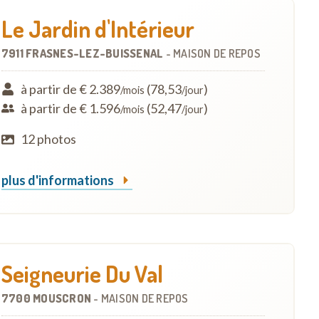
Le Jardin d'Intérieur
7911 FRASNES-LEZ-BUISSENAL
-
MAISON DE REPOS
à partir de € 2.389
(78,53
)
/mois
/jour
à partir de € 1.596
(52,47
)
/mois
/jour
12 photos
plus d'informations
Seigneurie Du Val
7700 MOUSCRON
-
MAISON DE REPOS