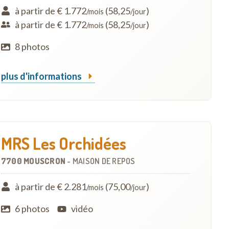
à partir de € 1.772
(58,25
)
/mois
/jour
à partir de € 1.772
(58,25
)
/mois
/jour
8 photos
plus d'informations
MRS Les Orchidées
7700 MOUSCRON
-
MAISON DE REPOS
à partir de € 2.281
(75,00
)
/mois
/jour
6 photos
vidéo