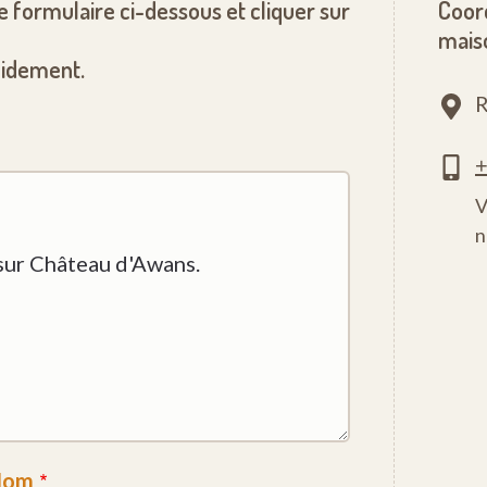
le formulaire ci-dessous et cliquer sur
Coor
mais
pidement.
R
V
n
Nom