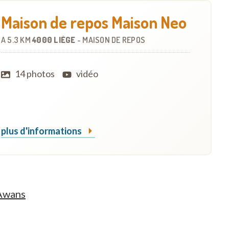
Maison de repos Maison Neo
À
5.3 KM
4000 LIÈGE
-
MAISON DE REPOS
14 photos
vidéo
plus d'informations
'Awans