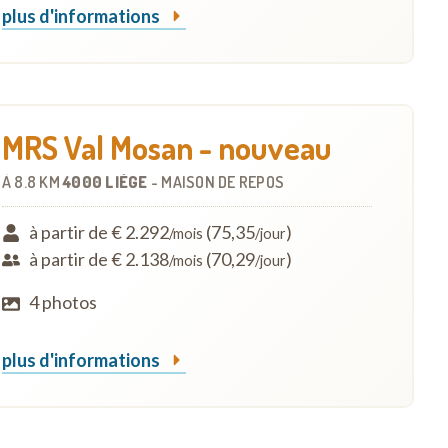
plus d'informations
MRS Val Mosan - nouveau
À
8.8 KM
4000 LIÈGE
-
MAISON DE REPOS
à partir de € 2.292
(75,35
)
/mois
/jour
à partir de € 2.138
(70,29
)
/mois
/jour
4 photos
plus d'informations