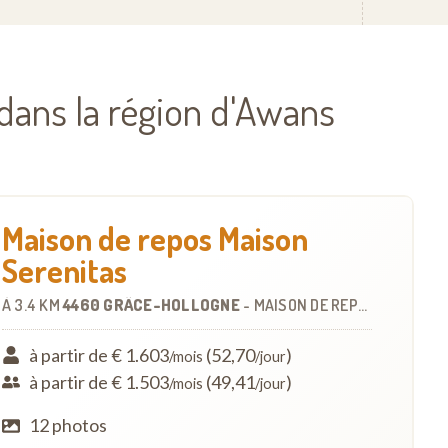
 dans la région d'Awans
Maison de repos Maison
Serenitas
À
3.4 KM
4460 GRÂCE-HOLLOGNE
-
MAISON DE REPOS
à partir de € 1.603
(52,70
)
/mois
/jour
à partir de € 1.503
(49,41
)
/mois
/jour
12 photos