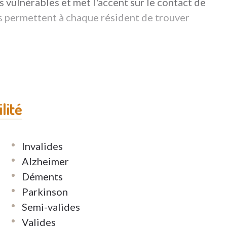
s vulnérables et met l'accent sur le contact de
s permettent à chaque résident de trouver
casion de découvrir le quotidien de nos
ceptionnel de 13 ha. Ce bel environnement
lité
diés et personnalisés sont un atout majeur. Tout
 meublées qu’ils peuvent décorer de leurs
Invalides
r place à base de produits frais.
Alzheimer
Déments
Parkinson
Semi-valides
Valides