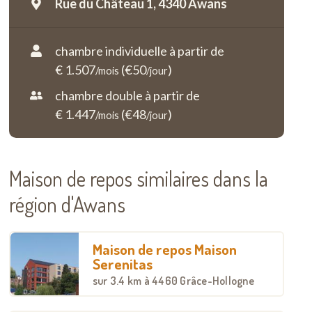
Rue du Château 1,
4340 Awans
chambre individuelle à partir de
€ 1.507
(€50
)
/mois
/jour
chambre double à partir de
€ 1.447
(€48
)
/mois
/jour
Maison de repos similaires dans la
région d'Awans
Maison de repos Maison
Serenitas
sur
3.4 km
à 4460 Grâce-Hollogne