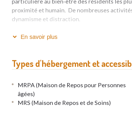
particulière au bien-être des résidents les plu
proximité et humain. De nombreuses activité
dynamisme et distraction.
N’hésitez pas à nous rendre visite. C’est l’oc
En savoir plus
résidents.
Le Château d’Awans est situé dans un parc ex
Types d'hébergement et accessibi
invite les résidents à la détente. Les soins dé
comme les spacieuses et lumineuses chambres
MRPA (Maison de Repos pour Personnes
objets personnels. Les repas sont concoctés su
âgées)
MRS (Maison de Repos et de Soins)