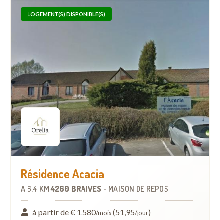
LOGEMENT(S) DISPONIBLE(S)
Résidence Acacia
À
6.4 KM
4260 BRAIVES
-
MAISON DE REPOS
à partir de € 1.580
(51,95
)
/mois
/jour