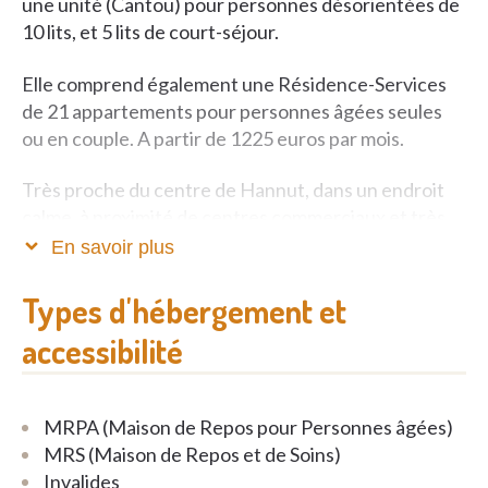
une unité (Cantou) pour personnes désorientées de
10 lits, et 5 lits de court-séjour.
Elle comprend également une Résidence-Services
de 21 appartements pour personnes âgées seules
ou en couple. A partir de 1225 euros par mois.
Très proche du centre de Hannut, dans un endroit
calme, à proximité de centres commerciaux et très
facile d'accès, la Résidence et la Résidence-Services
En savoir plus
Loriers vous proposent un cadre paisible, agréable
et familial permettant à nos aînés de profiter des
Types d'hébergement et
plaisirs de la vie.
accessibilité
MRPA (Maison de Repos pour Personnes âgées)
MRS (Maison de Repos et de Soins)
Invalides