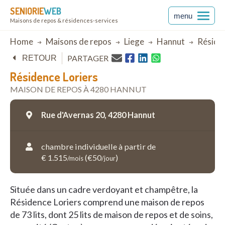
SENIORIE
WEB
menu
Maisons de repos & résidences-services
Breadcrumb
Home
Maisons de repos
Liege
Hannut
Résiden
PARTAGER
RETOUR
Résidence Loriers
MAISON DE REPOS À 4280 HANNUT
Rue d'Avernas 20,
4280 Hannut
chambre individuelle à partir de
€ 1.515
(€50
)
/mois
/jour
Située dans un cadre verdoyant et champêtre, la
Résidence Loriers comprend une maison de repos
de 73 lits, dont 25 lits de maison de repos et de soins,