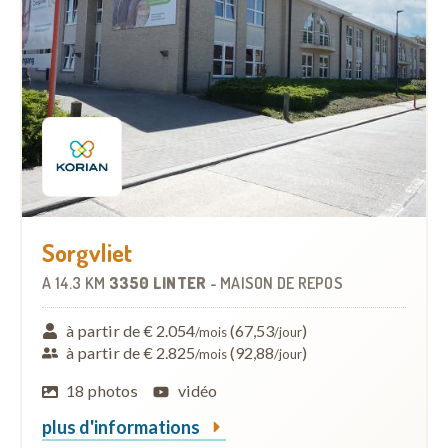
Sorgvliet
À
14.3 KM
3350 LINTER
-
MAISON DE REPOS
à partir de € 2.054
(67,53
)
/mois
/jour
à partir de € 2.825
(92,88
)
/mois
/jour
18 photos
vidéo
plus d'informations