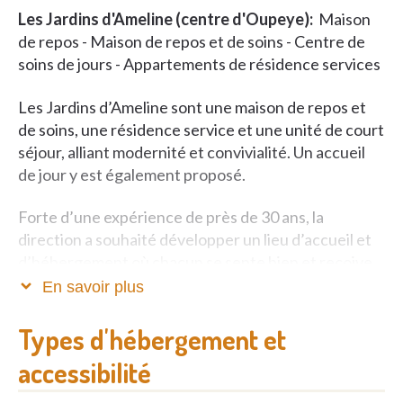
Les Jardins d'Ameline (centre d'Oupeye):
Maison
de repos - Maison de repos et de soins - Centre de
soins de jours - Appartements de résidence services
Les Jardins d’Ameline sont une maison de repos et
de soins, une résidence service et une unité de court
séjour, alliant modernité et convivialité. Un accueil
de jour y est également proposé.
Forte d’une expérience de près de 30 ans, la
direction a souhaité développer un lieu d’accueil et
d’hébergement où chacun se sente bien et reçoive
les soins et l’accompagnement dont il a besoin.
En savoir plus
Une vie sans souci
Types d'hébergement et
accessibilité
Nous avons à cœur d’offrir à nos aînés un lieu de vie
de qualité, chaleureux et confortable. Nous veillons