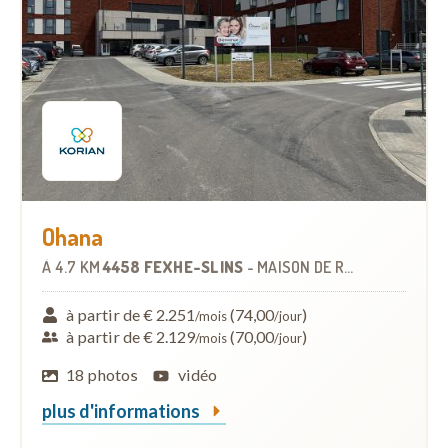
Ohana
À
4.7 KM
4458 FEXHE-SLINS
-
MAISON DE REPOS
à partir de € 2.251
(74,00
)
/mois
/jour
à partir de € 2.129
(70,00
)
/mois
/jour
18 photos
vidéo
plus d'informations