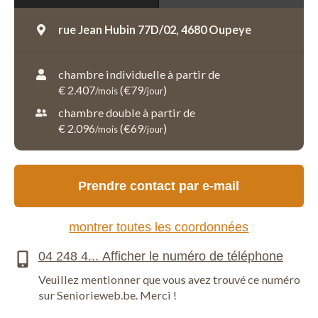
rue Jean Hubin 77D/02,
4680 Oupeye
chambre individuelle à partir de
€ 2.407
(€79
)
/mois
/jour
chambre double à partir de
€ 2.096
(€69
)
/mois
/jour
Prendre contact par e-mail
montrer toutes les coordonnées
Veuillez mentionner que vous avez trouvé ce numéro
sur Seniorieweb.be. Merci !