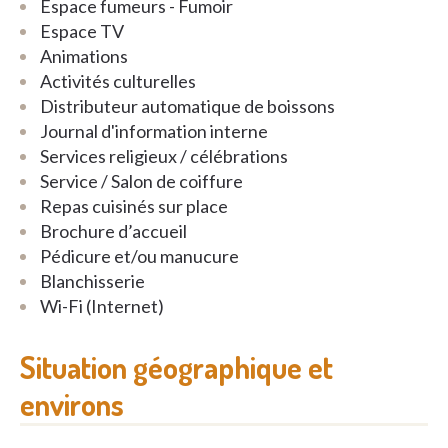
Espace fumeurs - Fumoir
Chaque jour de la semaine, nos équipes vous
Espace TV
proposent des animations variées auxquelles tout un
Animations
chacun est invité. La gymnastique journalière est
Activités culturelles
notamment très prisée de nos residents !
Distributeur automatique de boissons
Journal d'information interne
Besoin d’informations
Services religieux / célébrations
supplémentaires? Contactez-nous, nous sommes
Service / Salon de coiffure
disponibles pour vous répondre. Passer une étape
Repas cuisinés sur place
dans la vie n’est jamais simple. C’est pourquoi,
Brochure d’accueil
nous vous accueillons volontiers pour une visite
Pédicure et/ou manucure
des lieux.
Blanchisserie
Wi-Fi (Internet)
Situation géographique et
environs