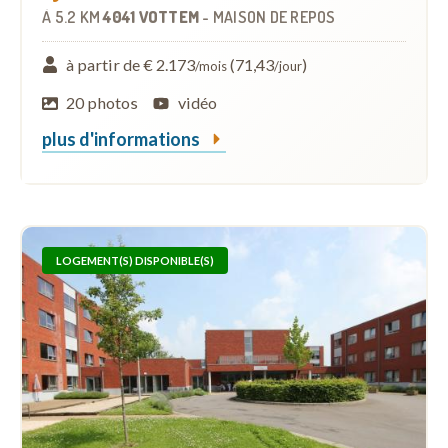
À
5.2 KM
4041 VOTTEM
-
MAISON DE REPOS
à partir de € 2.173
(71,43
)
/mois
/jour
20 photos
vidéo
plus d'informations
LOGEMENT(S) DISPONIBLE(S)