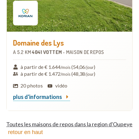
Domaine des Lys
À
5.2 KM
4041 VOTTEM
-
MAISON DE REPOS
à partir de € 1.644
(54,06
)
/mois
/jour
à partir de € 1.472
(48,38
)
/mois
/jour
20 photos
vidéo
plus d'informations
Toutes les maisons de repos dans la region d'Oupeye
retour en haut