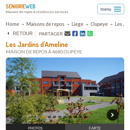
SENIORIE
WEB
menu
Maisons de repos & résidences-services
Breadcrumb
Home
Maisons de repos
Liege
Oupeye
Les Jar
PARTAGER
RETOUR
Les Jardins d'Ameline
MAISON DE REPOS À 4680 OUPEYE
ouvrir dans Google Maps
1
2
3
4
5
6
7
8
9
PHOTOS
CARTE