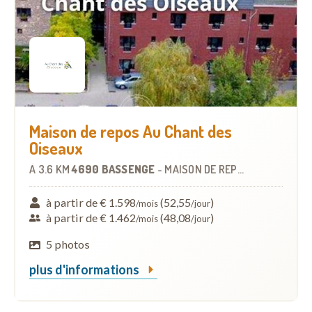
Maison de repos Au Chant des
Oiseaux
À
3.6 KM
4690 BASSENGE
-
MAISON DE REPOS
à partir de € 1.598
(52,55
)
/mois
/jour
à partir de € 1.462
(48,08
)
/mois
/jour
5 photos
plus d'informations