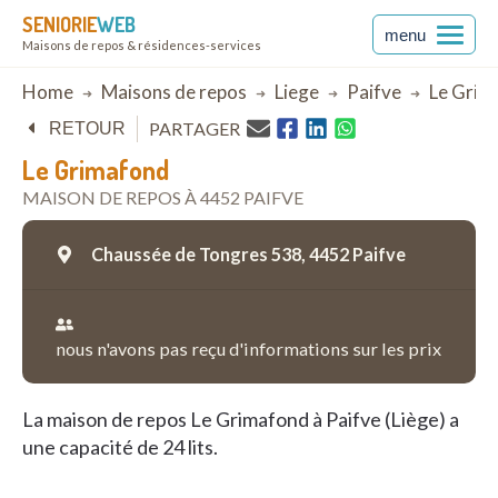
SENIORIE
WEB
menu
Maisons de repos & résidences-services
Breadcrumb
Home
Maisons de repos
Liege
Paifve
Le Grim
PARTAGER
RETOUR
Le Grimafond
MAISON DE REPOS À 4452 PAIFVE
Chaussée de Tongres 538,
4452 Paifve
nous n'avons pas reçu d'informations sur les prix
La maison de repos Le Grimafond à Paifve (Liège) a
une capacité de 24 lits.