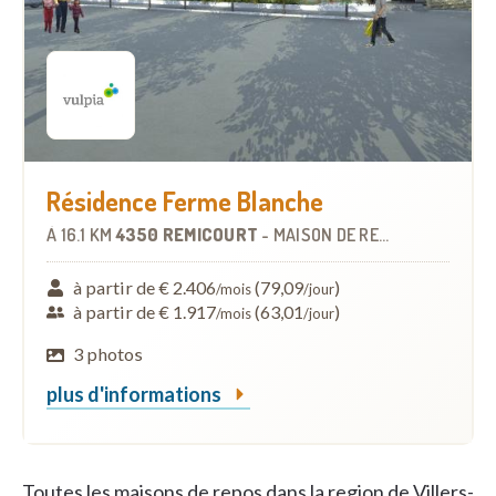
Résidence Ferme Blanche
À
16.1 KM
4350 REMICOURT
-
MAISON DE REPOS
à partir de € 2.406
(79,09
)
/mois
/jour
à partir de € 1.917
(63,01
)
/mois
/jour
3 photos
plus d'informations
Toutes les maisons de repos dans la region de Villers-