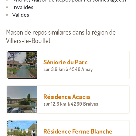
Les chambres sont personnalisées et équipées du
Invalides
téléphone, d’un interphone afin d’assurer un
Valides
confort et une sécurité optimale ainsi qu’une salle
d’eau pour chacun. Nous possédons aussi un salon
Maison de repos similaires dans la région de
de coiffure, un service de kinésithérapie et de
pédicurie, un parking privé, ainsi que des
Villers-le-Bouillet
ascenseurs.
Séniorie du Parc
sur
3.6 km
à 4540 Amay
Résidence Acacia
sur
12.6 km
à 4260 Braives
Résidence Ferme Blanche