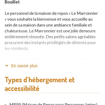
Bouillet
Le personnel de la maison de repos « Le Marronnier
» vous souhaite la bienvenue et vous accueille au
sein de sa maison dans une ambiance familiale et
chaleureuse. Le Marronnier est une jolie demeure
entièrement rénovée. Des petits salons agréables
procurent des instants privilégiés de détente pour
les résidents.
Le respect et le bien-être de la personne âgée sont
2 mots-clés que le personnel se doit d’intégrer afin
En savoir plus
que vous puissiez venir vous reposer en toute
sérénité chez nous. Dans la grande salle à manger
Types d'hébergement et
accueillante, il fait bon déguster la cuisine variée
accessibilité
d’un excellent chef cuisinier. Les repas peuvent être
adaptés à votre régime.
MRPA (Maison de Repos pour Personnes âgées)