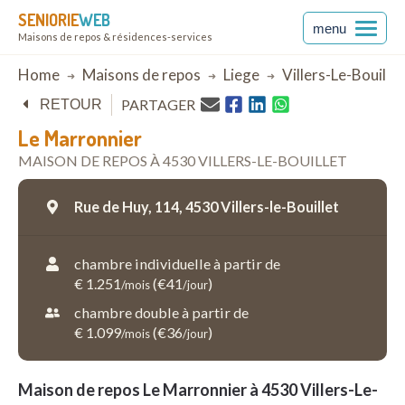
SENIORIE
WEB
menu
Maisons de repos & résidences-services
Breadcrumb
Home
Maisons de repos
Liege
Villers-Le-Bouillet
PARTAGER
RETOUR
Le Marronnier
MAISON DE REPOS À 4530 VILLERS-LE-BOUILLET
Rue de Huy, 114,
4530 Villers-le-Bouillet
chambre individuelle à partir de
€ 1.251
(€41
)
/mois
/jour
chambre double à partir de
€ 1.099
(€36
)
/mois
/jour
Maison de repos Le Marronnier à 4530 Villers-Le-