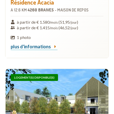
Résidence Acacia
À
12.6 KM
4260 BRAIVES
-
MAISON DE REPOS
à partir de € 1.580
(51,95
)
/mois
/jour
à partir de € 1.415
(46,52
)
/mois
/jour
1 photo
plus d'informations
LOGEMENT(S) DISPONIBLE(S)