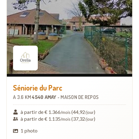
Séniorie du Parc
À
3.6 KM
4540 AMAY
-
MAISON DE REPOS
à partir de € 1.366
(44,92
)
/mois
/jour
à partir de € 1.135
(37,32
)
/mois
/jour
1 photo