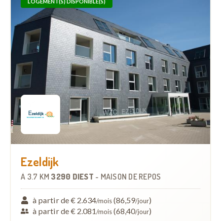
LOGEMENT(S) DISPONIBLE(S)
Ezeldijk
À
3.7 KM
3290 DIEST
-
MAISON DE REPOS
à partir de € 2.634
(86,59
)
/mois
/jour
à partir de € 2.081
(68,40
)
/mois
/jour