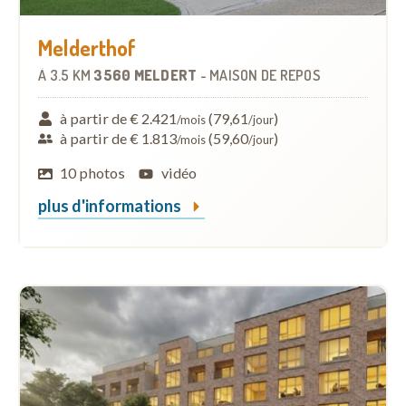
Melderthof
À
3.5 KM
3560 MELDERT
-
MAISON DE REPOS
à partir de € 2.421
(79,61
)
/mois
/jour
à partir de € 1.813
(59,60
)
/mois
/jour
10 photos
vidéo
plus d'informations