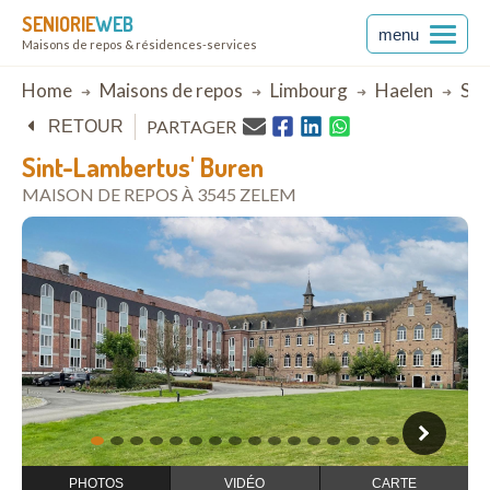
SENIORIE
WEB
menu
Maisons de repos & résidences-services
Breadcrumb
Home
Maisons de repos
Limbourg
Haelen
Sin
PARTAGER
RETOUR
Sint-Lambertus' Buren
MAISON DE REPOS À 3545 ZELEM
ouvrir dans Google Maps
1
2
3
4
5
6
7
8
9
10
11
12
13
14
15
16
PHOTOS
VIDÉO
CARTE