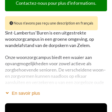
Contactez-nous pour plus d'informations.
Nous n'avons pas reçu une description en français
Sint-Lambertus’Buren is een uitgestrekte
woonzorgcampus in een groene omgeving, op
wandelafstand van de dorpskern van Zelem.
Onze woonzorgcampus biedt een waaier aan
opvangmogelijkheden voor zowel actieve als
zorgbehoevende senioren. De verscheidene woon–
en zorgvormen kunnen naadloos op elkaar
aansluiten en verzekeren u van een zorgeloze oude
dag waarin u centraal staat.
En savoir plus
Wij beschikken in ons woonzorgcentrum over 164
kamers voor permanent verblijf en 8 kamers voor