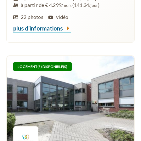
à partir de € 4.299
(141,34
)
/mois
/jour
22 photos
vidéo
plus d'informations
LOGEMENT(S) DISPONIBLE(S)