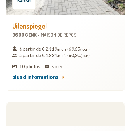
Uilenspiegel
3600 GENK
-
MAISON DE REPOS
à partir de € 2.119
(69,65
)
/mois
/jour
à partir de € 1.834
(60,30
)
/mois
/jour
10 photos
vidéo
plus d'informations