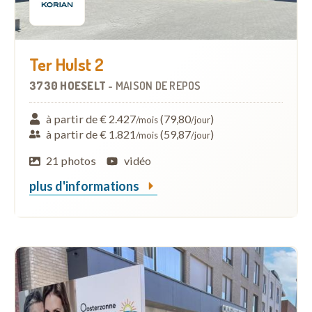
Ter Hulst 2
3730 HOESELT
-
MAISON DE REPOS
à partir de € 2.427
(79,80
)
/mois
/jour
à partir de € 1.821
(59,87
)
/mois
/jour
21 photos
vidéo
plus d'informations