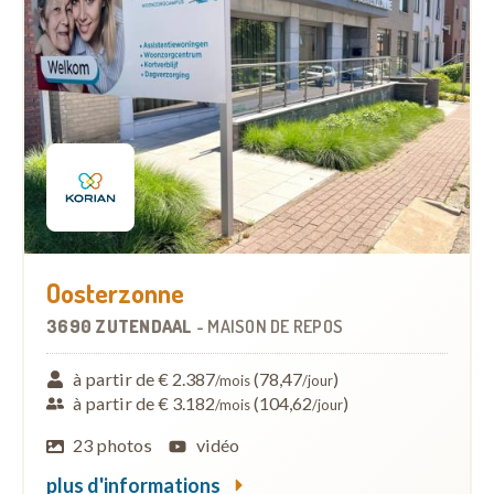
Oosterzonne
3690 ZUTENDAAL
-
MAISON DE REPOS
à partir de € 2.387
(78,47
)
/mois
/jour
à partir de € 3.182
(104,62
)
/mois
/jour
23 photos
vidéo
plus d'informations