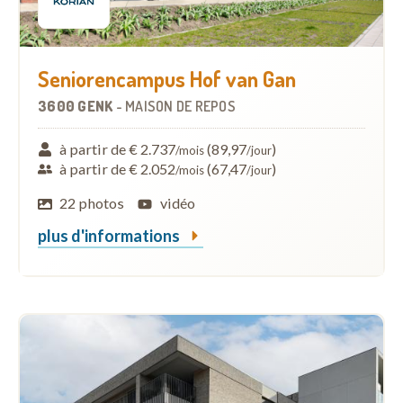
Seniorencampus Hof van Gan
3600 GENK
-
MAISON DE REPOS
à partir de € 2.737
(89,97
)
/mois
/jour
à partir de € 2.052
(67,47
)
/mois
/jour
22 photos
vidéo
plus d'informations