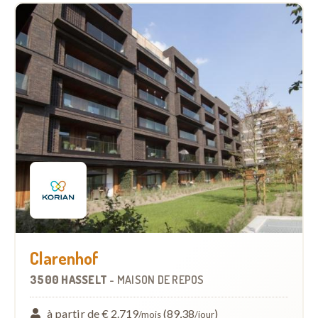
Clarenhof
3500 HASSELT
-
MAISON DE REPOS
à partir de € 2.719
(89,38
)
/mois
/jour