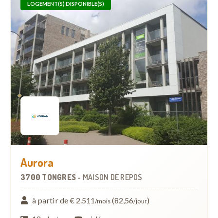
LOGEMENT(S) DISPONIBLE(S)
Aurora
3700 TONGRES
-
MAISON DE REPOS
à partir de € 2.511
(82,56
)
/mois
/jour