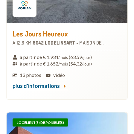
Les Jours Heureux
À
12.6 KM
6042 LODELINSART
-
MAISON DE REPOS
à partir de € 1.934
(63,59
)
/mois
/jour
à partir de € 1.652
(54,32
)
/mois
/jour
13 photos
vidéo
plus d'informations
LOGEMENT(S) DISPONIBLE(S)