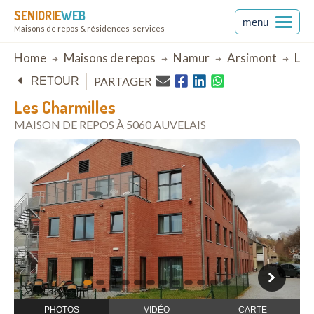
SENIORIE
WEB
menu
Maisons de repos & résidences-services
Breadcrumb
Home
Maisons de repos
Namur
Arsimont
Les
PARTAGER
RETOUR
Les Charmilles
MAISON DE REPOS À 5060 AUVELAIS
ouvrir dans Google Maps
1
2
3
4
5
6
7
8
9
10
11
12
PHOTOS
VIDÉO
CARTE