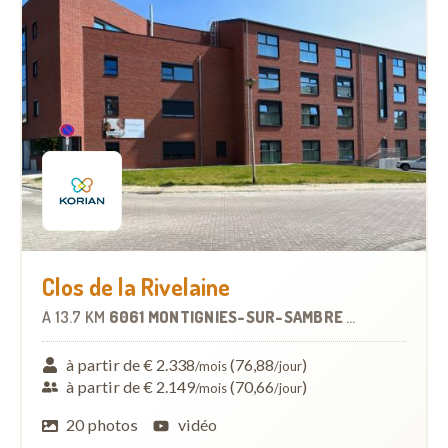
Clos de la Rivelaine
À
13.7 KM
6061 MONTIGNIES-SUR-SAMBRE
-
MAISON DE R
à partir de € 2.338
(76,88
)
/mois
/jour
à partir de € 2.149
(70,66
)
/mois
/jour
20 photos
vidéo