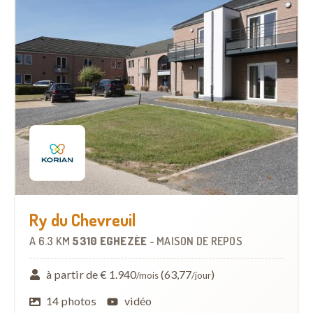
Ry du Chevreuil
À
6.3 KM
5310 EGHEZÉE
-
MAISON DE REPOS
à partir de € 1.940
(63,77
)
/mois
/jour
14 photos
vidéo