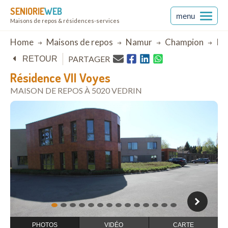
SENIORIE
WEB
menu
Maisons de repos & résidences-services
Breadcrumb
Home
Maisons de repos
Namur
Champion
Rés
PARTAGER
RETOUR
Résidence VII Voyes
MAISON DE REPOS À 5020 VEDRIN
ouvrir dans Google Maps
1
2
3
4
5
6
7
8
9
10
11
12
13
14
PHOTOS
VIDÉO
CARTE