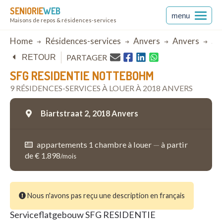
SENIORIE
WEB
menu
Maisons de repos & résidences-services
Breadcrumb
Home
Résidences-services
Anvers
Anvers
SF
PARTAGER
RETOUR
SFG RESIDENTIE NOTTEBOHM
9 RÉSIDENCES-SERVICES À LOUER À 2018 ANVERS
Biartstraat 2,
2018 Anvers
appartements 1 chambre à louer
—
à partir
de € 1.898
/mois
Nous n'avons pas reçu une description en français
Serviceflatgebouw SFG RESIDENTIE