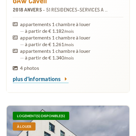
GAW Cavell
2018 ANVERS
-
51 RÉSIDENCES-SERVICES
À
1.4 KM
appartements 1 chambre à louer
—
à partir de € 1.182
/mois
appartements 1 chambre à louer
—
à partir de € 1.261
/mois
appartements 1 chambre à louer
—
à partir de € 1.340
/mois
4 photos
plus d'informations
LOGEMENT(S) DISPONIBLE(S)
À LOUER