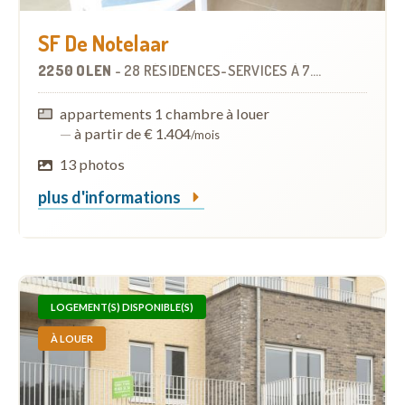
SF De Notelaar
2250 OLEN
-
28 RÉSIDENCES-SERVICES
À
7.3 KM
appartements 1 chambre à louer
—
à partir de € 1.404
/mois
13 photos
plus d'informations
LOGEMENT(S) DISPONIBLE(S)
À LOUER