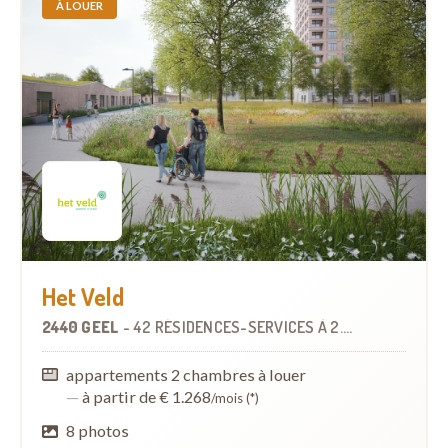
À LOUER
Het Veld
2440 GEEL
-
42 RÉSIDENCES-SERVICES
À
2.2 KM
appartements 2 chambres à louer
—
à partir de € 1.268
/mois (*)
8 photos