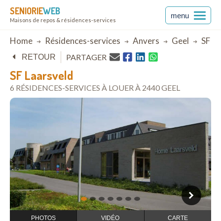
SENIORIE
WEB
menu
Maisons de repos & résidences-services
Breadcrumb
Home
Résidences-services
Anvers
Geel
SF La
PARTAGER
RETOUR
SF Laarsveld
6 RÉSIDENCES-SERVICES À LOUER À 2440 GEEL
ouvrir dans Google Maps
1
2
3
4
5
6
7
PHOTOS
VIDÉO
CARTE