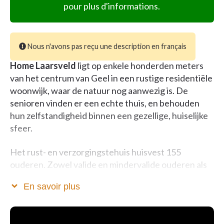
pour plus d'informations.
Nous n'avons pas reçu une description en français
Home Laarsveld
ligt op enkele honderden meters
van het centrum van Geel in een rustige residentiële
woonwijk, waar de natuur nog aanwezig is. De
senioren vinden er een echte thuis, en behouden
hun zelfstandigheid binnen een gezellige, huiselijke
sfeer.
Het rust- en verzorgingstehuis huisvest 155
ouderen. Zowel valide en mindervalide ouderen als
personen met dementie kunnen er verblijven. In
En savoir plus
Laarsveld kunnen senioren ook een afspraak maken
voor een bezoek aan de kapper, pedicure of
schoonheidsspecialiste. In de cafetaria kan er samen