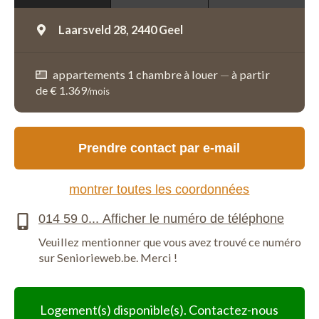
Laarsveld 28,
2440 Geel
appartements 1 chambre à louer
—
à partir
de € 1.369
/mois
Prendre contact par e-mail
montrer toutes les coordonnées
Veuillez mentionner que vous avez trouvé ce numéro
sur Seniorieweb.be. Merci !
Logement(s) disponible(s). Contactez-nous