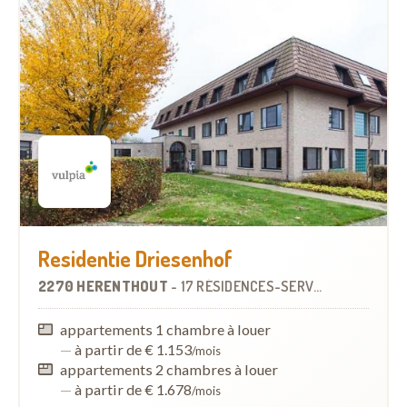
Residentie Driesenhof
2270 HERENTHOUT
-
17 RÉSIDENCES-SERVICES
À
13.6 KM
appartements 1 chambre à louer
—
à partir de € 1.153
/mois
appartements 2 chambres à louer
—
à partir de € 1.678
/mois