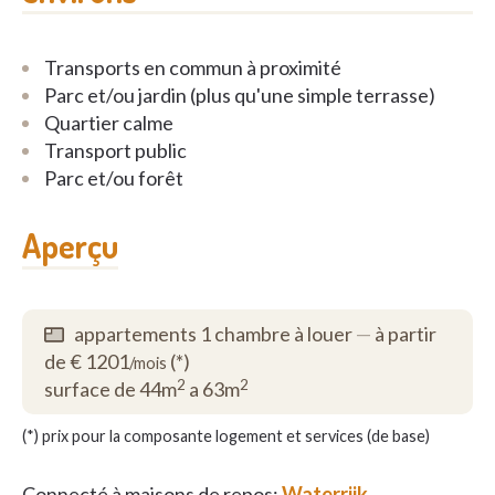
de mooi aangelegde tuin. U en uw familie zijn
natuurlijk ook altijd welkom in onze gezellige
Transports en commun à proximité
brasserie.
Parc et/ou jardin (plus qu'une simple terrasse)
Quartier calme
Wie dat wenst, kan gratis deelnemen aan het ruime
Transport public
aanbod van activiteiten. Elke dag valt er iets anders
Parc et/ou forêt
te beleven. Elke dag is een nieuwe dag.
Aperçu
Voor meer foto's, zie onze website:
www.waterrijk.be
appartements 1 chambre à louer
—
à partir
de € 1201
(*)
/mois
2
2
surface de 44m
a 63m
(*) prix pour la composante logement et services (de base)
Connecté à maisons de repos:
Waterrijk