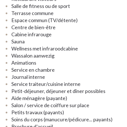
slaapkamer. Alle woningen zijn ingericht voor uw
Salle de fitness ou de sport
veiligheid en privacy.
Terrasse commune
Espace commun (TV/détente)
De residentie bevindt zich op een terrein van 2 ha
Centre de bien-être
met ruime parkeergelegenheid en veel groene
Cabine infrarouge
zones. Per verdiep is er een grote, lichte
Sauna
gemeenschappelijke ruimte waar u medebewoners
Wellness met infraroodcabine
kunt ontmoeten. De residentie beschikt over een
Wassalon aanwezig
eigen wassalon. U kunt ook gebruikmaken van de
Animations
gemeenschappelijke ruimtes van het nabijgelegen
Service en chambre
woonzorgcentrum, zoals de leesruimte of de
Journal interne
gezellige brasserie. Alles is ingericht met kwalitatief
Service traiteur/cuisine interne
en stijlvol meubilair en geeft een warme, huiselijke
Petit-déjeuner, déjeuner et dîner possibles
sfeer.
Aide ménagère (payante)
Er is 24 uur op 24 permanentie van een
Salon / service de coiffure sur place
verpleegkundige uit ons eigen zorgteam, die
Petits travaux (payants)
bereikbaar is via het noodoproepsysteem. Wij
Soins du corps (manucure/pédicure... payants)
kunnen u ook bijstaan in het organiseren van
Brochure d’accueil