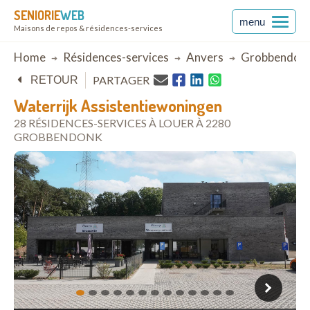
SENIORIE
WEB
menu
Maisons de repos & résidences-services
Breadcrumb
Home
Résidences-services
Anvers
Grobbendon
PARTAGER
RETOUR
Waterrijk Assistentiewoningen
28 RÉSIDENCES-SERVICES À LOUER À 2280
GROBBENDONK
ouvrir dans Google Maps
1
2
3
4
5
6
7
8
9
10
11
12
13