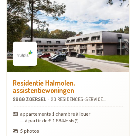
Residentie Halmolen,
assistentiewoningen
2980 ZOERSEL
-
20 RÉSIDENCES-SERVICES
À
18.6 KM
appartements 1 chambre à louer
—
à partir de € 1.884
/mois (*)
5 photos