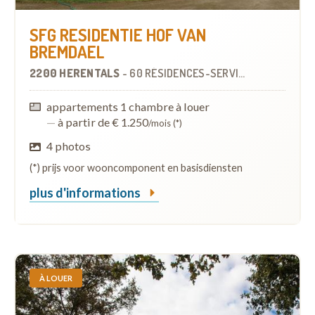
SFG RESIDENTIE HOF VAN
BREMDAEL
2200 HERENTALS
-
60 RÉSIDENCES-SERVICES
À
7.0 KM
appartements 1 chambre à louer
—
à partir de € 1.250
/mois (*)
4 photos
(*) prijs voor wooncomponent en basisdiensten
plus d'informations
À LOUER