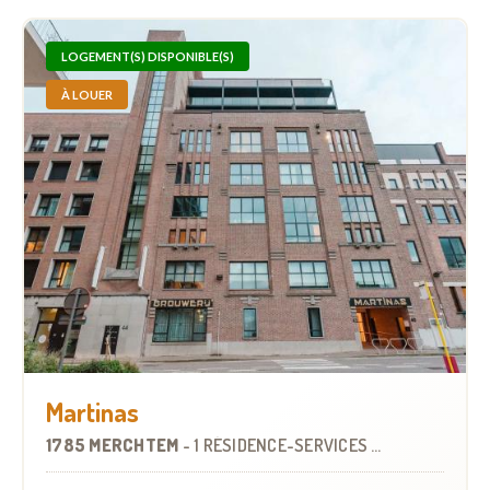
LOGEMENT(S) DISPONIBLE(S)
À LOUER
Martinas
1785 MERCHTEM
-
1 RÉSIDENCE-SERVICES
À
5.8 KM