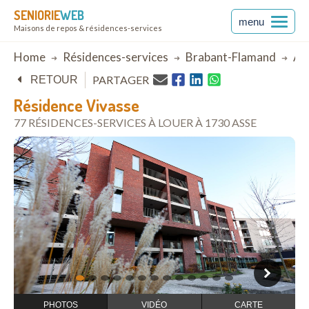
SENIORIE
WEB
menu
Maisons de repos & résidences-services
Breadcrumb
Home
Résidences-services
Brabant-Flamand
As
PARTAGER
RETOUR
Résidence Vivasse
77 RÉSIDENCES-SERVICES À LOUER À 1730 ASSE
ouvrir dans Google Maps
1
2
3
4
5
6
7
8
9
10
11
12
13
PHOTOS
VIDÉO
CARTE