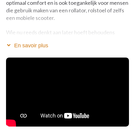
optimaal comfort en is ook toegankelijk voor mensen
die gebruik maken van een rollator, rolstoel of zelfs
een mobiele scooter.
Wie nu reeds denkt aan later hoeft behoudens
uitzonderlijke omstandigheden, niet meer opnieuw
En savoir plus
te verhuizen.
Voor de 65-plusser of wie nood heeft aan een
assistentiewoning.
Zorggarantie, 24/24 permanentie.
Cafetaria en keuken zijn dagelijks open.
Een brede waaier aan activiteiten.
Huisdieren welkom.
Apotheekservice.
Fitnesszaal 7/7 met 2x/week begeleid door een
physical coach.
Inwonende medewerker.