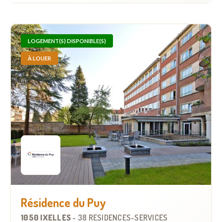
LOGEMENT(S) DISPONIBLE(S)
À LOUER
Résidence du Puy
1050 IXELLES
-
38 RÉSIDENCES-SERVICES