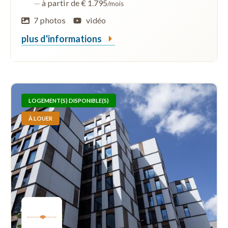
—
à partir de € 1.795
/mois
7 photos
vidéo
plus d'informations
LOGEMENT(S) DISPONIBLE(S)
À LOUER