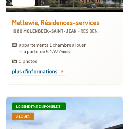
Mettewie, Résidences-services
1080 MOLENBEEK-SAINT-JEAN
-
RÉSIDENCES-SERVICES
appartements 1 chambre à louer
—
à partir de € 1.977
/mois
5 photos
plus d'informations
LOGEMENT(S) DISPONIBLE(S)
À LOUER