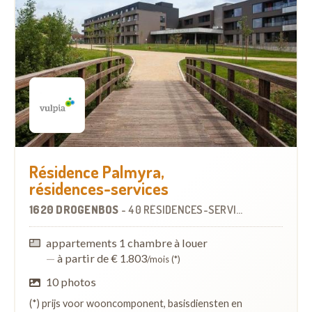
Résidence Palmyra,
résidences-services
1620 DROGENBOS
-
40 RÉSIDENCES-SERVICES
appartements 1 chambre à louer
—
à partir de € 1.803
/mois (*)
10 photos
(*) prijs voor wooncomponent, basisdiensten en