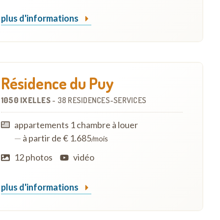
plus d'informations
Résidence du Puy
1050 IXELLES
-
38 RÉSIDENCES-SERVICES
appartements 1 chambre à louer
—
à partir de € 1.685
/mois
12 photos
vidéo
plus d'informations