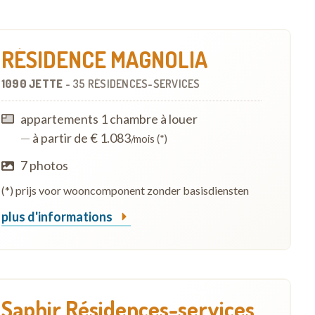
RÉSIDENCE MAGNOLIA
1090 JETTE
-
35 RÉSIDENCES-SERVICES
appartements 1 chambre à louer
—
à partir de € 1.083
/mois (*)
7 photos
(*) prijs voor wooncomponent zonder basisdiensten
plus d'informations
Saphir Résidences-services