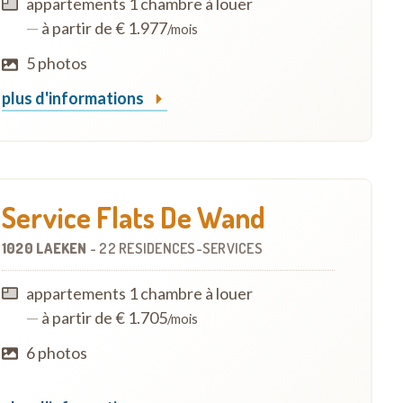
appartements 1 chambre à louer
—
à partir de € 1.977
/mois
5 photos
plus d'informations
Service Flats De Wand
1020 LAEKEN
-
22 RÉSIDENCES-SERVICES
appartements 1 chambre à louer
—
à partir de € 1.705
/mois
6 photos