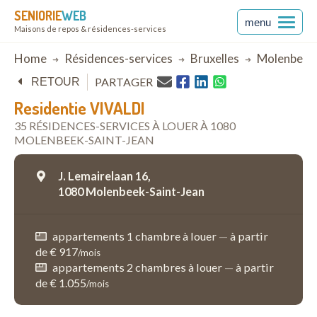
SENIORIE
WEB
menu
Maisons de repos & résidences-services
Breadcrumb
Home
Résidences-services
Bruxelles
Molenbeek-
PARTAGER
RETOUR
Residentie VIVALDI
35 RÉSIDENCES-SERVICES À LOUER À 1080
MOLENBEEK-SAINT-JEAN
J. Lemairelaan 16,
1080 Molenbeek-Saint-Jean
appartements 1 chambre à louer
—
à partir
de € 917
/mois
appartements 2 chambres à louer
—
à partir
de € 1.055
/mois