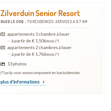
Zilverduin Senior Resort
8420 LE COQ
-
70 RÉSIDENCES-SERVICES
À
9.7 KM
appartements 1 chambre à louer
—
à partir de € 1.506
/mois (*)
appartements 2 chambres à louer
—
à partir de € 1.766
/mois (*)
13 photos
(*) prijs voor wooncomponent en basisdiensten
plus d'informations