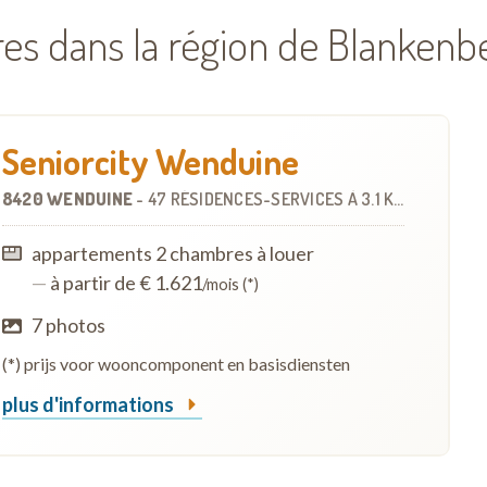
res dans la région de Blankenb
Seniorcity Wenduine
8420 WENDUINE
-
47 RÉSIDENCES-SERVICES
À
3.1 KM
appartements 2 chambres à louer
—
à partir de € 1.621
/mois (*)
7 photos
(*) prijs voor wooncomponent en basisdiensten
plus d'informations