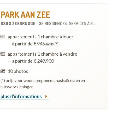
PARK AAN ZEE
8380 ZEEBRUGGE
-
39 RÉSIDENCES-SERVICES
À
6.0 KM
appartements 1 chambre à louer
—
à partir de € 946
/mois (*)
appartements 1 chambre à vendre
—
à partir de € 249.900
10 photos
(*) prijs voor wooncomponent, basisdiensten en
nutsvoorzieningen
plus d'informations