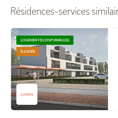
Résidences-services similai
LOGEMENT(S) DISPONIBLE(S)
À LOUER