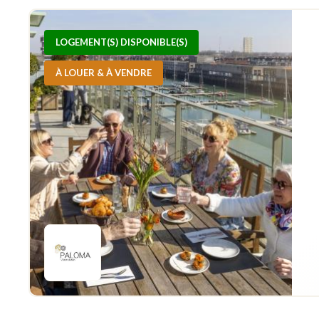
LOGEMENT(S) DISPONIBLE(S)
À LOUER & À VENDRE