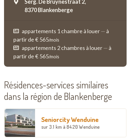
Serg. De Bruynestraat 2,
8370 Blankenberge
appartements 1 chambre à louer
—
à
partir de € 565
/mois
appartements 2 chambres à louer
—
à
partir de € 565
/mois
Résidences-services similaires
dans la région de Blankenberge
Seniorcity Wenduine
sur
3.1 km
à 8420 Wenduine