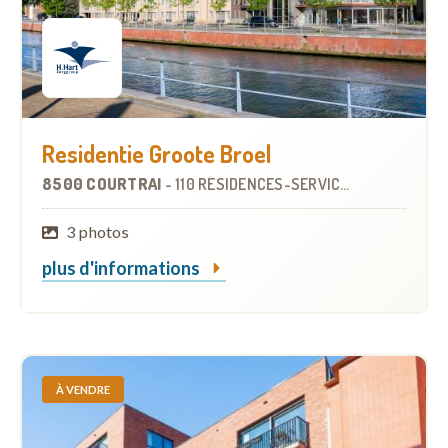
Residentie Groote Broel
8500 COURTRAI
-
110 RÉSIDENCES-SERVICES
À
1.2 KM
3 photos
plus d'informations
À VENDRE