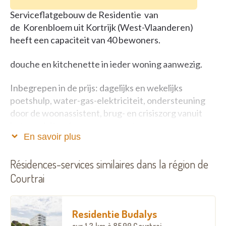
Serviceflatgebouw de Residentie van
de Korenbloem uit Kortrijk (West-Vlaanderen)
heeft een capaciteit van 40 bewoners.
douche en kitchenette in ieder woning aanwezig.
Inbegrepen in de prijs: dagelijks en wekelijks
poetshulp, water-gas-elektriciteit, ondersteuning
door de woonassistent, brug- en crisiszorg vanuit
het aansluitende woonzorgcentrum,
En savoir plus
voorrangsregel bij opname woonzorgcentrum
Extra aanbod (mits betaling):
Résidences-services similaires dans la région de
Courtrai
- ontbijt – middagmaal – avondmaal kan
aangeboden worden in de woning of in het
restaurant
Residentie Budalys
sur
1.3 km
à 8500 Courtrai