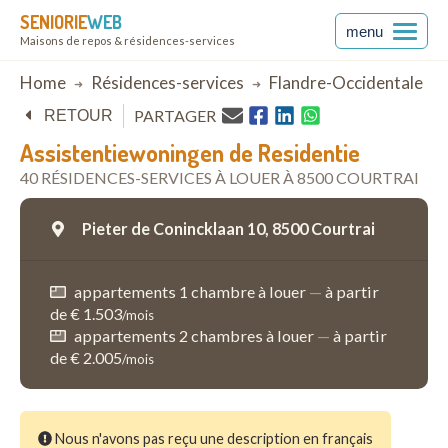
SENIORIE
WEB
menu
Maisons de repos & résidences-services
Breadcrumb
Home
Résidences-services
Flandre-Occidentale
PARTAGER
RETOUR
Assistentiewoningen de Residentie
40 RÉSIDENCES-SERVICES À LOUER À 8500 COURTRAI
Pieter de Conincklaan 10,
8500 Courtrai
appartements 1 chambre à louer
—
à partir
de € 1.503
/mois
appartements 2 chambres à louer
—
à partir
de € 2.005
/mois
Nous n'avons pas reçu une description en français