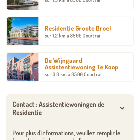
- extra activiteitenaanbod en workshops op maat
vanuit het eigen lokaal dienstencentrum de Villa
Residentie Groote Broel
- zorgondersteuning zoals pedicure, manicure,
sur
1.2 km
à 8500 Courtrai
thuishulp, kapster, kinesitherapie kan door de
Korenbloem aangeboden worden.
- beveiligde parkeerplaats en berging
De Wijngaard
Assistentiewoning Te Koop
sur
0.8 km
à 8500 Courtrai
Contact : Assistentiewoningen de
Residentie
Pour plus d'informations, veuillez remplir le