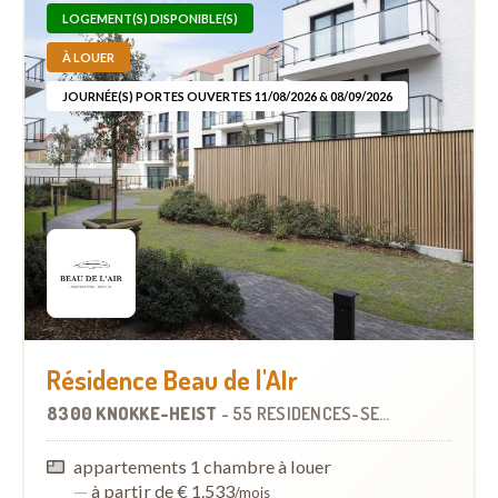
LOGEMENT(S) DISPONIBLE(S)
À LOUER
JOURNÉE(S) PORTES OUVERTES 11/08/2026 & 08/09/2026
Résidence Beau de l'AIr
8300 KNOKKE-HEIST
-
55 RÉSIDENCES-SERVICES
À
0.1 KM
appartements 1 chambre à louer
—
à partir de € 1.533
/mois