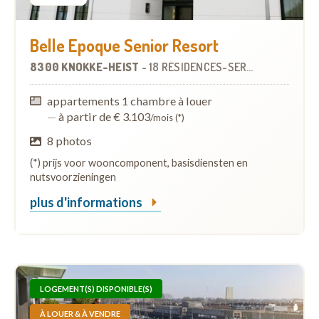
Belle Epoque Senior Resort
8300 KNOKKE-HEIST
-
18 RÉSIDENCES-SERVICES
À
0.6 KM
appartements 1 chambre à louer
—
à partir de € 3.103
/mois (*)
8 photos
(*) prijs voor wooncomponent, basisdiensten en
nutsvoorzieningen
plus d'informations
LOGEMENT(S) DISPONIBLE(S)
À LOUER & À VENDRE