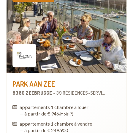
PARK AAN ZEE
8380 ZEEBRUGGE
-
39 RÉSIDENCES-SERVICES
À
5.8 KM
appartements 1 chambre à louer
—
à partir de € 946
/mois (*)
appartements 1 chambre à vendre
—
à partir de € 249.900