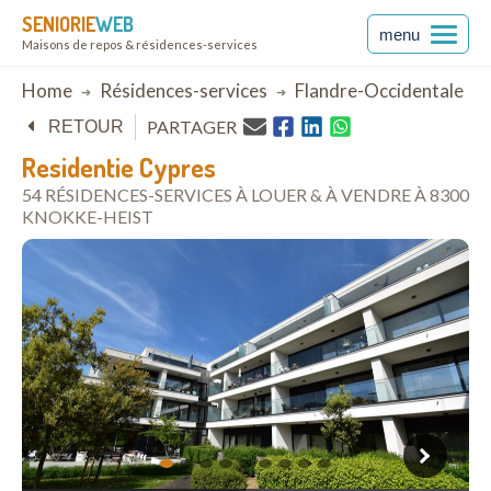
SENIORIE
WEB
menu
Maisons de repos & résidences-services
Breadcrumb
Home
Résidences-services
Flandre-Occidentale
PARTAGER
RETOUR
Residentie Cypres
54 RÉSIDENCES-SERVICES À LOUER & À VENDRE À 8300
KNOKKE-HEIST
ouvrir dans Google Maps
1
2
3
4
5
6
7
8
9