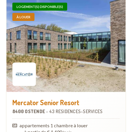
LOGEMENT(S) DISPONIBLE(S)
À LOUER
Mercator Senior Resort
8400 OSTENDE
-
43 RÉSIDENCES-SERVICES
appartements 1 chambre à louer
—
à partir de € 1.490