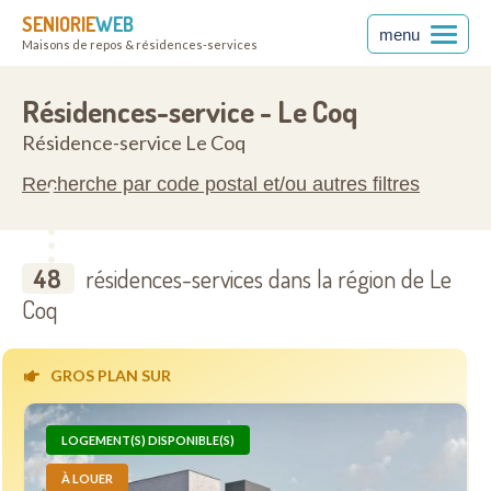
SENIORIE
WEB
menu
Maisons de repos & résidences-services
ccidentale
8420
Résidences-service - Le Coq
Résidence-service Le Coq
Recherche par code postal et/ou autres filtres
48
résidences-services dans la région de Le
Coq
GROS PLAN SUR
LOGEMENT(S) DISPONIBLE(S)
À LOUER