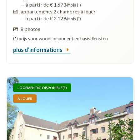
—
à partir de € 1.673
/mois (*)
appartements 2 chambres à louer
—
à partir de € 2.129
/mois (*)
8 photos
(*) prijs voor wooncomponent en basisdiensten
plus d'informations
LOGEMENT(S) DISPONIBLE(S)
À LOUER