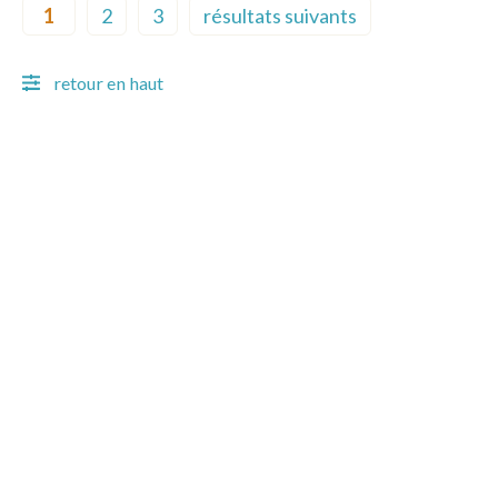
1
2
3
résultats suivants
Current page
Page
Page
Next page
retour en haut