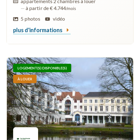
appartements 2 chambres à louer
—
à partir de € 4.744
/mois
5 photos
vidéo
plus d'informations
LOGEMENT(S) DISPONIBLE(S)
À LOUER