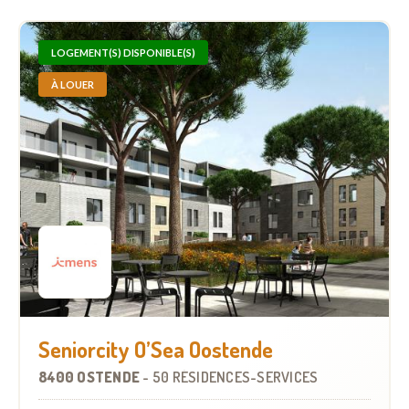
LOGEMENT(S) DISPONIBLE(S)
À LOUER
Seniorcity O’Sea Oostende
8400 OSTENDE
-
50 RÉSIDENCES-SERVICES