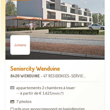
Seniorcity Wenduine
8420 WENDUINE
-
47 RÉSIDENCES-SERVICES
appartements 2 chambres à louer
—
à partir de € 1.621
/mois (*)
7 photos
(*) prijs voor wooncomponent en basisdiensten