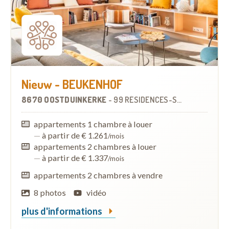
Nieuw - BEUKENHOF
8670 OOSTDUINKERKE
-
99 RÉSIDENCES-SERVICES
À
4.9
appartements 1 chambre à louer
—
à partir de € 1.261
/mois
appartements 2 chambres à louer
—
à partir de € 1.337
/mois
appartements 2 chambres à vendre
8 photos
vidéo
plus d'informations