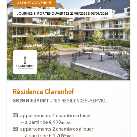
À LOUER & À VENDRE
JOURNÉE(S) PORTES OUVERTES 21/08/2026 & 03/09/2026
Résidence Clarenhof
8620 NIEUPORT
-
107 RÉSIDENCES-SERVICES
À
0.5 KM
appartements 1 chambre à louer
—
à partir de € 999
/mois
appartements 2 chambres à louer
—
à partir de € 1.709
/mois