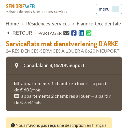
SENIORIE
WEB
menu
Maisons de repos & résidences-services
Breadcrumb
Home
Résidences-services
Flandre-Occidentale
PARTAGER
RETOUR
Serviceflats met dienstverlening D'ARKE
24 RÉSIDENCES-SERVICES À LOUER À 8620 NIEUPORT
Canadalaan 8,
8620 Nieuport
appartements 1 chambre à louer
—
à partir
de € 603
/mois
appartements 2 chambres à louer
—
à partir
de € 754
/mois
Nous n'avons pas reçu une description en français